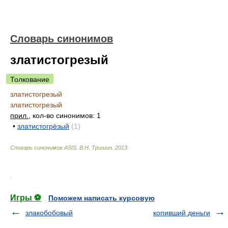
Словарь синонимов
златистогрезый
Толкование
златистогрезый
златистогрезый
прил.
, кол-во синонимов: 1
•
златистогрёзый
(1)
Словарь синонимов ASIS.
В.Н. Тришин
.
2013
.
.
Игры ⚽
Поможем написать курсовую
злакобобовый
копивший деньги