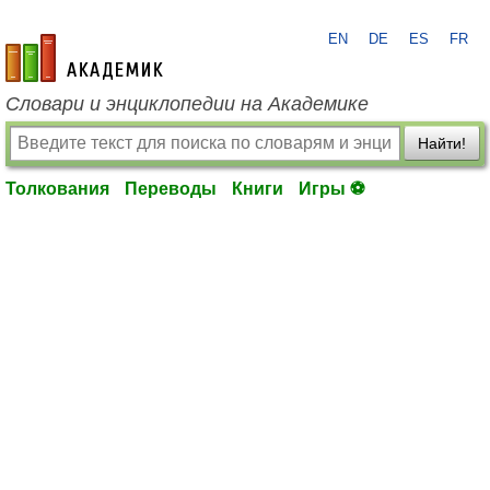
EN
DE
ES
FR
academic.ru
Словари и энциклопедии на Академике
Найти!
Толкования
Переводы
Книги
Игры ⚽