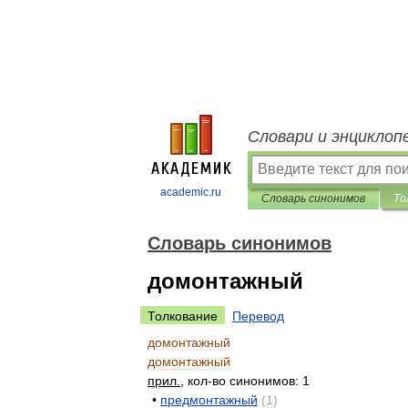
Словари и энциклоп
academic.ru
Словарь синонимов
То
Словарь синонимов
домонтажный
Толкование
Перевод
домонтажный
домонтажный
прил
.
,
кол
-
во
синонимов:
1
•
предмонтажный
(
1
)