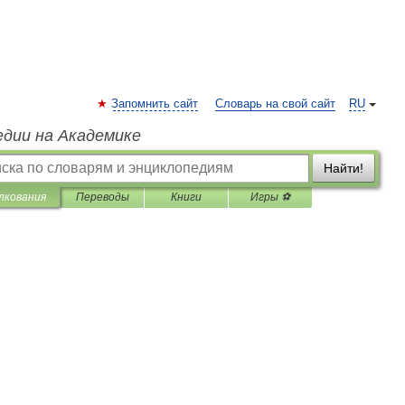
Запомнить сайт
Словарь на свой сайт
RU
едии на Академике
Найти!
лкования
Переводы
Книги
Игры ⚽