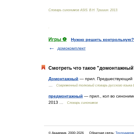
Словарь
синонимов
ASIS
.
В
.
Н
.
Тришин
.
2013
.
.
Игры ⚽
Нужно решить контрольную?
домокомплект
Смотреть что такое "домонтажный"
Домонтажный
— прил. Предшествующий м
…
Современный толковый словарь русского языка
предмонтажный
— прил., кол во синонимо
2013 …
Словарь синонимов
© Академик, 2000-2026
Обратная связь:
Техподдерж