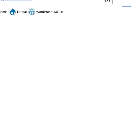
18+
omla,
Drupal,
WordPress, MODx.