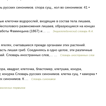
ь русских синонимов. спора сущ., кол во синонимов: 41 •
е клеточки водорослей, входящие в состав тела лишаев,
 бесполового размножения лишаев, образующиеся на концах
е работы Фаминцына (1867) и… …
Энциклопедический словарь Ф.А.
 ягелях, считавшиеся прежде органами этих растений.
асть лишая гриб. Соединяясь в одно целое, эти различные
ишай. Словарь иностранных слов,… …
Словарь иностранных слов
ра, квадрат, клеточка, бластомер, клетушка, конура,
, конурка Словарь русских синонимов. клетка сущ. • каморка •
ских синонимов. К …
Словарь синонимов
анических терминов