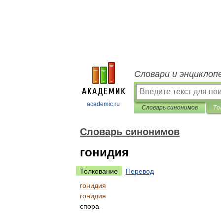
Словари и энциклоп
academic.ru
Словарь синонимов
То
Словарь синонимов
гонидия
Толкование
Перевод
гонидия
гонидия
спора