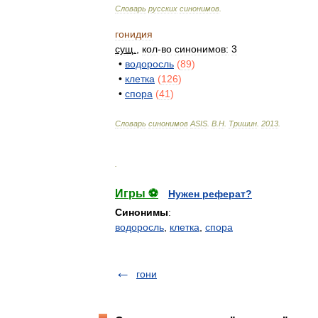
Словарь
русских
синонимов
.
гонидия
сущ
.
,
кол
-
во
синонимов:
3
•
водоросль
(
89
)
•
клетка
(
126
)
•
спора
(
41
)
Словарь
синонимов
ASIS
.
В
.
Н
.
Тришин
.
2013
.
.
Игры ⚽
Нужен реферат?
Синонимы
:
водоросль
,
клетка
,
спора
гони