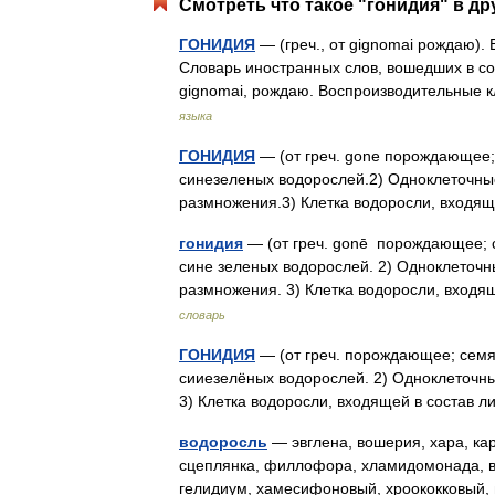
Смотреть что такое "гонидия" в др
ГОНИДИЯ
— (греч., от gignomai рождаю).
Словарь иностранных слов, вошедших в сос
gignomai, рождаю. Воспроизводительные
языка
ГОНИДИЯ
— (от греч. gone порождающее; 
синезеленых водорослей.2) Одноклеточны
размножения.3) Клетка водоросли, вход
гонидия
— (от греч. gonē порождающее; с
сине зеленых водорослей. 2) Одноклеточ
размножения. 3) Клетка водоросли, вход
словарь
ГОНИДИЯ
— (от греч. порождающее; семя)
сииезелёных водорослей. 2) Одноклеточн
3) Клетка водоросли, входящей в состав
водоросль
— эвглена, вошерия, хара, кар
сцеплянка, филлофора, хламидомонада, ва
гелидиум, хамесифоновый, хроококковый,