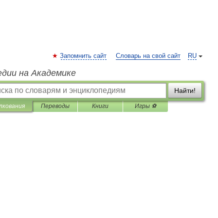
Запомнить сайт
Словарь на свой сайт
RU
едии на Академике
Найти!
лкования
Переводы
Книги
Игры ⚽