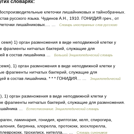
угих словарях:
 Воспроизводительные клеточки лишайниковых и тайнобрачных.
тав русского языка. Чудинов А.Н., 1910. ГОНИДИЯ греч., от
 клеточки лишайниковых.… …
Словарь иностранных слов русского
семя) 1) орган размножения в виде неподвижной клетки у
е фрагменты нитчатых бактерий, служащие для
ящей в состав лишайника …
Большой Энциклопедический словарь
емя), 1) орган размножения в виде неподвижной клетки у
ные фрагменты нитчатых бактерий, служащие для
ящей в состав лишайника. * * * ГОНИДИЯ… …
Энциклопедический
, 1) орган размножения в виде неподвижной клетки у
ые фрагменты нитчатых бактерий, служащие для размножения.
 лишайника …
Естествознание. Энциклопедический словарь
раген, ламинария, гонидия, криптогам, келп, спирогира,
лония, багрянка, хлорелла, протококк, зоохлорелла,
 плеврококк, трохилиск, нителла,… …
Словарь синонимов