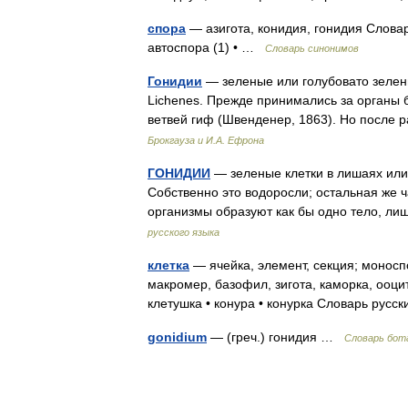
спора
— азигота, конидия, гонидия Словар
автоспора (1) • …
Словарь синонимов
Гонидии
— зеленые или голубовато зелены
Lichenes. Прежде принимались за органы
ветвей гиф (Швенденер, 1863). Но посл
Брокгауза и И.А. Ефрона
ГОНИДИИ
— зеленые клетки в лишаях или
Собственно это водоросли; остальная же ч
организмы образуют как бы одно тело, л
русского языка
клетка
— ячейка, элемент, секция; моноспо
макромер, базофил, зигота, каморка, ооцит
клетушка • конура • конурка Словарь рус
gonidium
— (греч.) гонидия …
Словарь бот