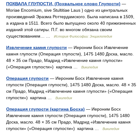
ПОХВАЛА ГЛУПОСТИ, (Похвальное слово Глупости)
—
Moriae Encomium, sive Stultitiae Laus ) одно из центральных
произведений Эразма Роттердамского. Была написана в 1509,
а издана в 1511. Всего было выпущено около 40 прижизненных
изданий этой сатиры. П.Г. во многом обязана своим
существованием… …
История Философии: Энциклопедия
Извлечение камня глупости
— Иероним Босх Извлечение
камня глупости (Операция глупости), 1475 1480 Доска, масло.
48 × 35 см Прадо, Мадрид «Извлечение камня глупости»
(«Операция глупости») картина …
Википедия
Операция глупости
— Иероним Босх Извлечение камня
глупости (Операция глупости), 1475 1480 Доска, масло. 48 × 35
см Прадо, Мадрид «Извлечение камня глупости» («Операция
глупости») картина …
Википедия
Операция глупости (картина Босха)
— Иероним Босх
Извлечение камня глупости (Операция глупости), 1475 1480
Доска, масло. 48 × 35 см Прадо, Мадрид «Извлечение камня
глупости» («Операция глупости») картина …
Википедия