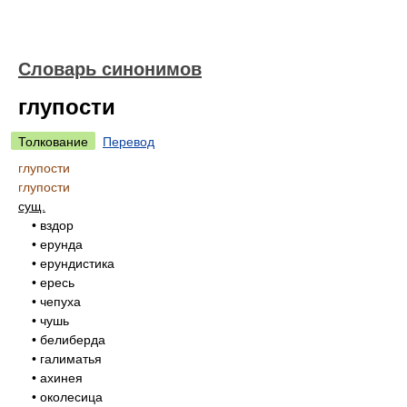
Словарь синонимов
глупости
Толкование
Перевод
глупости
глупости
сущ.
• вздор
• ерунда
• ерундистика
• ересь
• чепуха
• чушь
• белиберда
• галиматья
• ахинея
• околесица