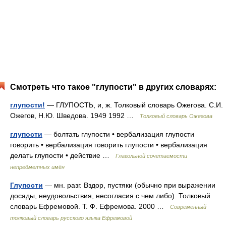
Смотреть что такое "глупости" в других словарях:
глупости!
— ГЛУПОСТЬ, и, ж. Толковый словарь Ожегова. С.И.
Ожегов, Н.Ю. Шведова. 1949 1992 …
Толковый словарь Ожегова
глупости
— болтать глупости • вербализация глупости
говорить • вербализация говорить глупости • вербализация
делать глупости • действие …
Глагольной сочетаемости
непредметных имён
Глупости
— мн. разг. Вздор, пустяки (обычно при выражении
досады, неудовольствия, несогласия с чем либо). Толковый
словарь Ефремовой. Т. Ф. Ефремова. 2000 …
Современный
толковый словарь русского языка Ефремовой