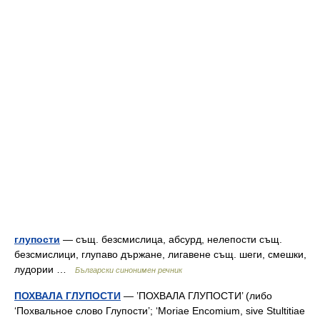
глупости
— същ. безсмислица, абсурд, нелепости същ.
безсмислици, глупаво държане, лигавене същ. шеги, смешки,
лудории …
Български синонимен речник
ПОХВАЛА ГЛУПОСТИ
— ’ПОХВАЛА ГЛУПОСТИ’ (либо
‘Похвальное слово Глупости’; ‘Moriae Encomium, sive Stultitiae