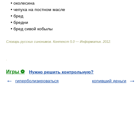
• околесина
• чепуха на постном масле
• бред
• бредни
• бред сивой кобылы
Словарь русских синонимов. Контекст 5.0 — Информатик.
2012
.
.
Игры ⚽
Нужно решить контрольную?
гиперболизироваться
копивший деньги