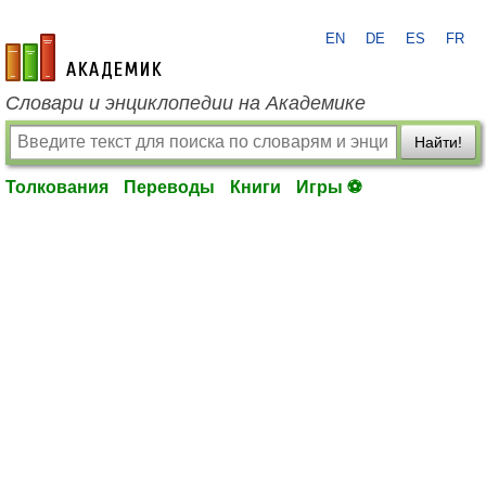
EN
DE
ES
FR
academic.ru
Словари и энциклопедии на Академике
Найти!
Толкования
Переводы
Книги
Игры ⚽