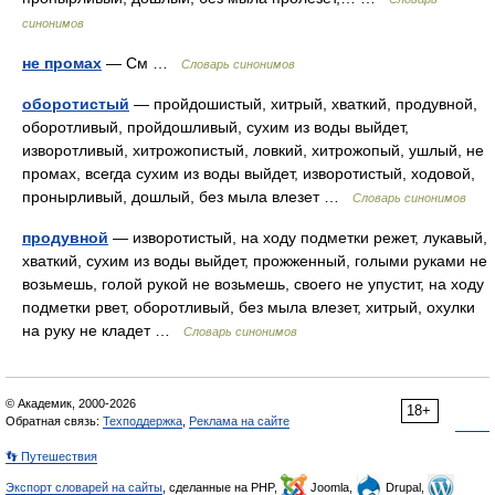
синонимов
не промах
— См …
Словарь синонимов
оборотистый
— пройдошистый, хитрый, хваткий, продувной,
оборотливый, пройдошливый, сухим из воды выйдет,
изворотливый, хитрожопистый, ловкий, хитрожопый, ушлый, не
промах, всегда сухим из воды выйдет, изворотистый, ходовой,
пронырливый, дошлый, без мыла влезет …
Словарь синонимов
продувной
— изворотистый, на ходу подметки режет, лукавый,
хваткий, сухим из воды выйдет, прожженный, голыми руками не
возьмешь, голой рукой не возьмешь, своего не упустит, на ходу
подметки рвет, оборотливый, без мыла влезет, хитрый, охулки
на руку не кладет …
Словарь синонимов
© Академик, 2000-2026
18+
Обратная связь:
Техподдержка
,
Реклама на сайте
👣 Путешествия
Экспорт словарей на сайты
, сделанные на PHP,
Joomla,
Drupal,