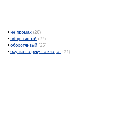
•
не промах
(28)
•
оборотистый
(27)
•
оборотливый
(25)
•
охулки на руку не кладет
(24)