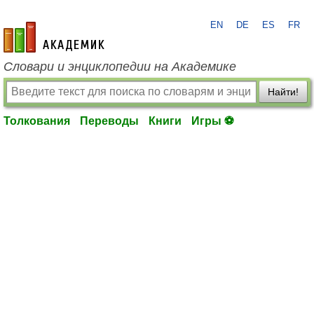
EN
DE
ES
FR
academic.ru
Словари и энциклопедии на Академике
Найти!
Толкования
Переводы
Книги
Игры ⚽