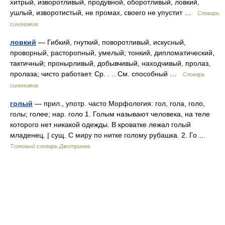
хитрый, изворотливый, продувной, оборотливый, ловкий,
ушлый, изворотистый, не промах, своего не упустит …
Словарь
синонимов
ловкий
— Гибкий, гнуткий, поворотливый, искусный,
проворный, расторопный, умелый; тонкий, дипломатический,
тактичный; пронырливый, добывчивый, находчивый, пролаз,
пролаза; чисто работает. Ср. . .. См. способный …
Словарь
синонимов
голый
— прил., употр. часто Морфология: гол, гола, голо,
голы; голее; нар. голо 1. Голым называют человека, на теле
которого нет никакой одежды. В кроватке лежал голый
младенец. | сущ. С миру по нитке голому рубашка. 2. Го …
Толковый словарь Дмитриева