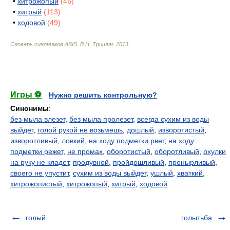
•
хитрожопый
(46)
•
хитрый
(113)
•
ходовой
(49)
Словарь синонимов ASIS.
В.Н. Тришин
.
2013
.
.
Игры ⚽
Нужно решить контрольную?
Синонимы
:
без мыла влезет
,
без мыла пролезет
,
всегда сухим из воды
выйдет
,
голой рукой не возьмешь
,
дошлый
,
изворотистый
,
изворотливый
,
ловкий
,
на ходу подметки рвет
,
на ходу
подметки режет
,
не промах
,
оборотистый
,
оборотливый
,
охулки
на руку не кладет
,
продувной
,
пройдошливый
,
пронырливый
,
своего не упустит
,
сухим из воды выйдет
,
ушлый
,
хваткий
,
хитрожопистый
,
хитрожопый
,
хитрый
,
ходовой
голый
голытьба