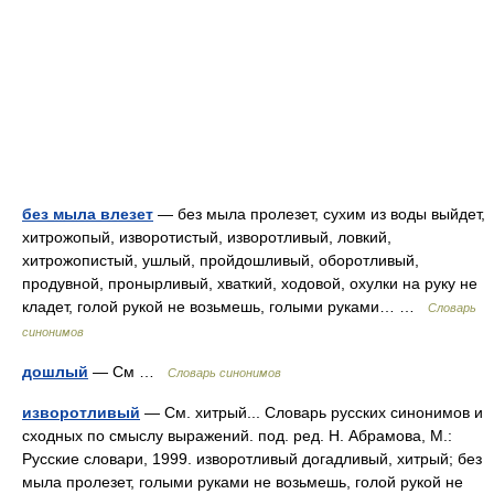
без мыла влезет
— без мыла пролезет, сухим из воды выйдет,
хитрожопый, изворотистый, изворотливый, ловкий,
хитрожопистый, ушлый, пройдошливый, оборотливый,
продувной, пронырливый, хваткий, ходовой, охулки на руку не
кладет, голой рукой не возьмешь, голыми руками… …
Словарь
синонимов
дошлый
— См …
Словарь синонимов
изворотливый
— См. хитрый... Словарь русских синонимов и
сходных по смыслу выражений. под. ред. Н. Абрамова, М.:
Русские словари, 1999. изворотливый догадливый, хитрый; без
мыла пролезет, голыми руками не возьмешь, голой рукой не