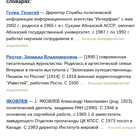
словарях:
Гулиа, Георгий
— Директор Службы политической
информации информационного агентства "Интерфакс" с мая
2002 г.; родился в 1965 г. в г. Сухуми Абхазской АССР; окончил
Абхазский государственный университет; с 1987 г. по 1992 г.
работал научным сотрудником в …
Большая биографическая
энциклопедия
Рихтер, Зинаида Владимировна
— [1890 ] современная
писательница журналистка. Родилась в артистической семье.
Впервые в печати выступила с "Записками путешественницы.
Пешком по России" [1914]. С 1918 военная корреспондентка
"Известий", работник Роста. С 1930 …
Большая биографическая
энциклопедия
ЯКОВЛЕВ
— 1. ЯКОВЛЕВ Александр Николаевич (род. 1923),
политический деятель, академик РАН (1990). С 1946 в
основном на партийной работе, с 1965 1 й заместитель
заведующего Отделом пропаганды ЦК КПСС. С 1973 посол в
Канаде. С 1983 директор Института мировой …
Русская история