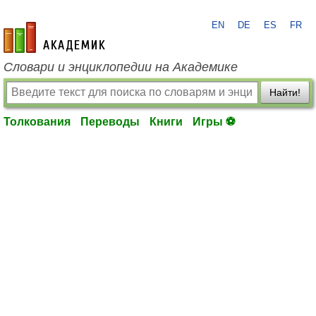
EN
DE
ES
FR
academic.ru
Словари и энциклопедии на Академике
Найти!
Толкования
Переводы
Книги
Игры ⚽