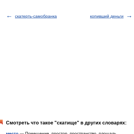
скатерть-самобранка
копивший деньги
Смотреть что такое "скатище" в других словарях:
место
— Помещение, простор, пространство, площадь,