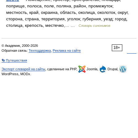
поприще, полоса, поле, поляна, район, промежуток;
местность, край, окраина, область, околица, околоток, округ,
сторона, страна, территория, уголок; губерния, уезд; город,
столица, крепость, местечко,… …
Словарь синонимов
© Академик, 2000-2026
18+
Обратная связь:
Техподдержка
,
Реклама на сайте
👣 Путешествия
Экспорт словарей на сайты
, сделанные на PHP,
Joomla,
Drupal,
WordPress, MODx.