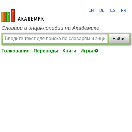
EN
DE
ES
FR
academic.ru
Словари и энциклопедии на Академике
Найти!
Толкования
Переводы
Книги
Игры ⚽