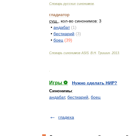
Словарь
русских
синонимов
.
гладиатор
сущ
.
,
кол
-
во
синонимов:
3
•
андабат
(
1
)
•
бестиарий
(
3
)
•
боец
(
39
)
Словарь
синонимов
ASIS
.
В
.
Н
.
Тришин
.
2013
.
.
Игры ⚽
Нужно сделать НИР?
Синонимы
:
андабат
,
бестиарий
,
боец
гладеха