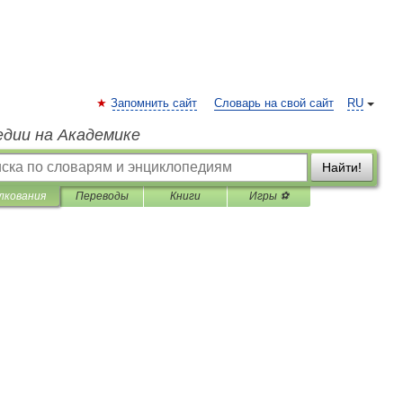
Запомнить сайт
Словарь на свой сайт
RU
едии на Академике
Найти!
лкования
Переводы
Книги
Игры ⚽