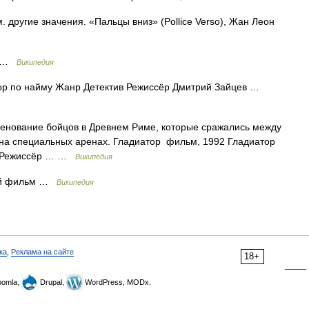
 другие значения. «Пальцы вниз» (Pollice Verso), Жан Леон
р …
Википедия
р по найму Жанр Детектив Режиссёр Дмитрий Зайцев …
нование бойцов в Древнем Риме, которые сражались между
 на специальных аренах. Гладиатор фильм, 1992 Гладиатор
д. Режиссёр … …
Википедия
ый фильм …
Википедия
ка
,
Реклама на сайте
18+
omla,
Drupal,
WordPress, MODx.