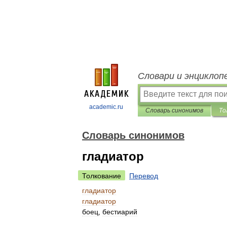
Словари и энциклоп
academic.ru
Словарь синонимов
То
Словарь синонимов
гладиатор
Толкование
Перевод
гладиатор
гладиатор
боец
,
бестиарий