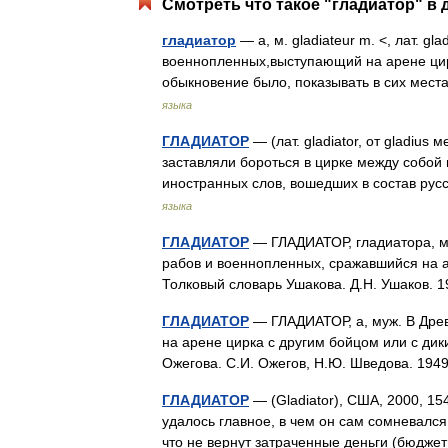
Смотреть что такое "гладиатор" в 
гладиатор
— а, м. gladiateur m. <, лат. gl
военнопленных,выступающий на арене цирк
обыкновение было, показывать в сих ме
языка
ГЛАДИАТОР
— (лат. gladiator, от gladiu
заставляли бороться в цирке между собой 
иностранных слов, вошедших в состав рус
языка
ГЛАДИАТОР
— ГЛАДИАТОР, гладиатора, муж.
рабов и военнопленных, сражавшийся на а
Толковый словарь Ушакова. Д.Н. Ушаков.
ГЛАДИАТОР
— ГЛАДИАТОР, а, муж. В Дре
на арене цирка с другим бойцом или с дики
Ожегова. С.И. Ожегов, Н.Ю. Шведова. 19
ГЛАДИАТОР
— (Gladiator), США, 2000, 1
удалось главное, в чем он сам сомневалс
что не вернут затраченные деньги (бюдж