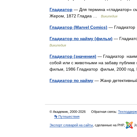
Гладиатор
— Для термина «гладиатор» см.
Жером, 1872 Гладиа …
Википедия
Гладиатор (Marvel Comics)
— Гладиато
Гладиатор по найму (фильм)
— Гладиато
Википедия
Гладиатор (значения)
— Гладиатор наиме
собой или с животными на забаву публике
фильм, 1986 Гладиатор фильм, 2000 го
Гладиатор по найму
— Жанр детективн
© Академик, 2000-2026
Обратная связь:
Техподдерж
👣 Путешествия
Экспорт словарей на сайты
, сделанные на PHP,
Jo