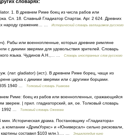
других словарях:
adiator. 1. В древнем Риме боец из числа рабов или
а. Сл. 18. Славный Гладиатор Спартак. Арг. 2 624. Древних
стах народу сражение… …
Исторический словарь галлицизмов русского
s меч). Рабы или военнопленные, которых древние римляне
или с дикими зверями для удовольствия зрителей. Словарь
ского языка. Чудинов А.Н.,… …
Словарь иностранных слов русского
 (лат. gladiator) (ист.). В древнем Риме борец, чаще из
рене цирка с дикими зверями или с другими борцами.
 1935 1940 …
Толковый словарь Ушакова
внем Риме: боец из рабов или военнопленных, сражающийся
м зверем. | прил. гладиаторский, ая, ое. Толковый словарь
49 1992 …
Толковый словарь Ожегова
54 мин. Историческая драма. Постановщику «Гладиатора»
я, а компании «ДримУоркс» и «Юниверсал» сильно рисковали,
ет картины составил $103 млн.).… …
Энциклопедия кино