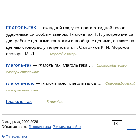
ГЛАГОЛЬ-ГАК
— складной гак, у которого откидной носок
удерживается особым звеном. Глаголь гак. Г. Г. употребляется
для работ с цепными канатами и вообще с цепями, а также на
цепных стопорах, у талрепов и т. п. Самойлов К. И. Морской
словарь. М. Л.:… …
Морской словарь
глаголь-гак
— глаголь гак, глаголь гака …
Орфографический
словарь-справочник
глаголь-галс
— глаголь галс, глаголь галса …
Орфографический
словарь-справочник
Глаголь-гак
— …
Википедия
© Академик, 2000-2026
18+
Обратная связь:
Техподдержка
,
Реклама на сайте
👣 Путешествия