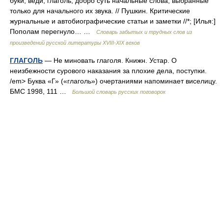
буки, веди, глаголь, добро суть начальные слова, выбранные
только для начального их звука. // Пушкин. Критические
журнальные и автобиографические статьи и заметки //*; [Илья:]
Пополам перегнуло… …
Словарь забытых и трудных слов из
произведений русской литературы ХVIII-ХIХ веков
ГЛАГОЛЬ
— Не миновать глаголя. Книжн. Устар. О
неизбежности сурового наказания за плохие дела, поступки.
/em> Буква «Г» («глаголь») очертаниями напоминает виселицу.
БМС 1998, 111 …
Большой словарь русских поговорок