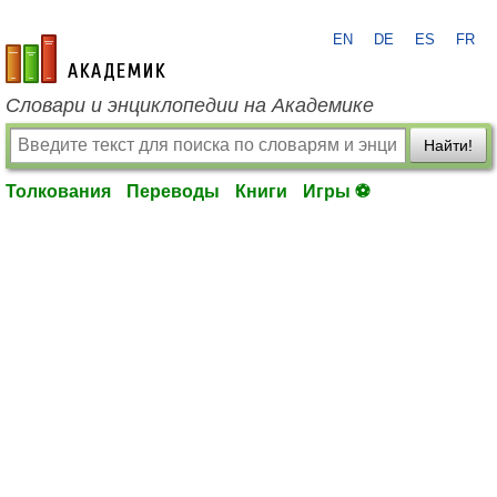
EN
DE
ES
FR
academic.ru
Словари и энциклопедии на Академике
Найти!
Толкования
Переводы
Книги
Игры ⚽