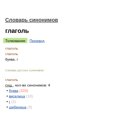
Словарь синонимов
глаголь
Толкование
Перевод
глаголь
глаголь
буква, г
Словарь русских синонимов
.
глаголь
сущ.
, кол-во синонимов: 4
•
буква
(103)
•
виселица
(10)
•
г
(2)
•
шибеница
(3)