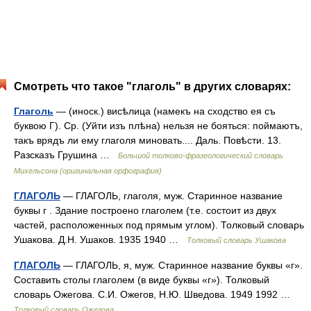
Смотреть что такое "глаголь" в других словарях:
Глаголь
— (иноск.) висѣлица (намекъ на сходство ея съ
буквою Г). Ср. (Уйти изъ плѣна) нельзя не бояться: поймаютъ,
такъ врядъ ли ему глаголя миновать.... Даль. Повѣсти. 13.
Разсказъ Грушина …
Большой толково-фразеологический словарь
Михельсона (оригинальная орфография)
ГЛАГОЛЬ
— ГЛАГОЛЬ, глаголя, муж. Старинное название
буквы г . Здание построено глаголем (т.е. состоит из двух
частей, расположенных под прямым углом). Толковый словарь
Ушакова. Д.Н. Ушаков. 1935 1940 …
Толковый словарь Ушакова
ГЛАГОЛЬ
— ГЛАГОЛЬ, я, муж. Старинное название буквы «г».
Составить столы глаголем (в виде буквы «г»). Толковый
словарь Ожегова. С.И. Ожегов, Н.Ю. Шведова. 1949 1992 …
Толковый словарь Ожегова