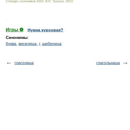
Словарь синонимов ASIS.
В.Н. Тришин
.
2013
.
.
Игры ⚽
Нужна курсовая?
Синонимы
:
буква
,
виселица
,
г
,
шибеница
глаголица
глагольница