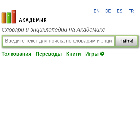
EN
DE
ES
FR
academic.ru
Словари и энциклопедии на Академике
Найти!
Толкования
Переводы
Книги
Игры ⚽