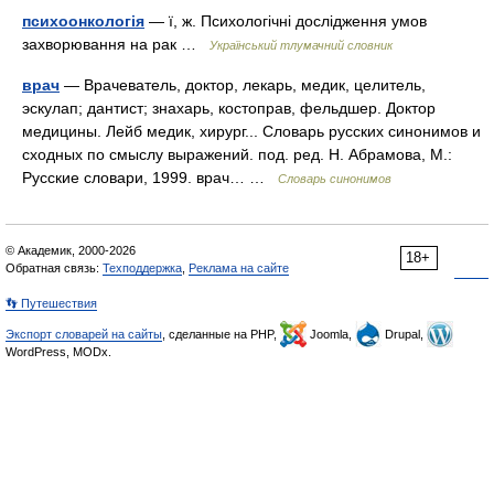
психоонкологія
— ї, ж. Психологічні дослідження умов
захворювання на рак …
Український тлумачний словник
врач
— Врачеватель, доктор, лекарь, медик, целитель,
эскулап; дантист; знахарь, костоправ, фельдшер. Доктор
медицины. Лейб медик, хирург... Словарь русских синонимов и
сходных по смыслу выражений. под. ред. Н. Абрамова, М.:
Русские словари, 1999. врач… …
Словарь синонимов
© Академик, 2000-2026
18+
Обратная связь:
Техподдержка
,
Реклама на сайте
👣 Путешествия
Экспорт словарей на сайты
, сделанные на PHP,
Joomla,
Drupal,
WordPress, MODx.