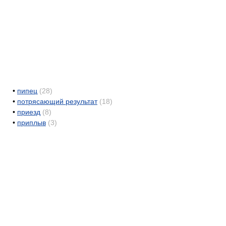
•
пипец
(28)
•
потрясающий результат
(18)
•
приезд
(8)
•
приплыв
(3)