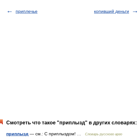
приплечье
копивший деньги
Смотреть что такое "приплызд" в других словарях:
приплызд
— см.: С приплыздом! …
Словарь русского арго