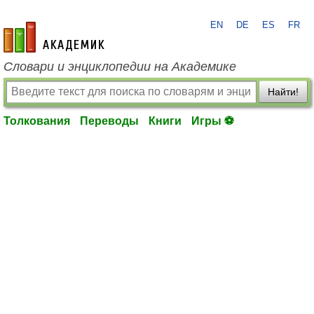
EN
DE
ES
FR
academic.ru
Словари и энциклопедии на Академике
Найти!
Толкования
Переводы
Книги
Игры ⚽