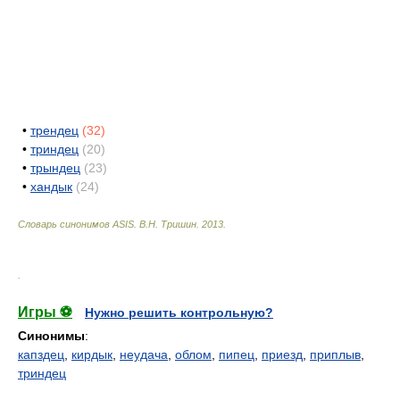
•
трендец
(32)
•
триндец
(20)
•
трындец
(23)
•
хандык
(24)
Словарь синонимов ASIS.
В.Н. Тришин
.
2013
.
.
Игры ⚽
Нужно решить контрольную?
Синонимы
:
капздец
,
кирдык
,
неудача
,
облом
,
пипец
,
приезд
,
приплыв
,
триндец