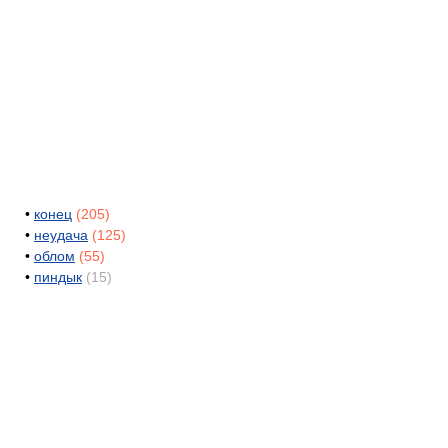
•
конец
(205)
•
неудача
(125)
•
облом
(55)
•
пиндык
(15)