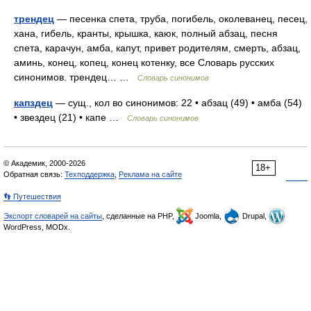
трендец
— песенка спета, труба, погибель, околеванец, песец,
хана, гибель, кранты, крышка, каюк, полный абзац, песня
спета, карачун, амба, капут, привет родителям, смерть, абзац,
аминь, конец, копец, конец котенку, все Словарь русских
синонимов. трендец… …
Словарь синонимов
капздец
— сущ., кол во синонимов: 22 • абзац (49) • амба (54)
• звездец (21) • капе …
Словарь синонимов
© Академик, 2000-2026
18+
Обратная связь:
Техподдержка
,
Реклама на сайте
👣 Путешествия
Экспорт словарей на сайты
, сделанные на PHP,
Joomla,
Drupal,
WordPress, MODx.