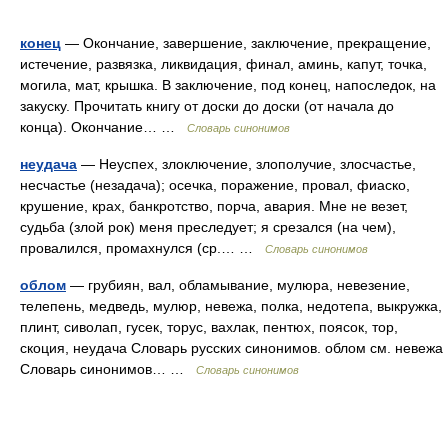
конец
— Окончание, завершение, заключение, прекращение,
истечение, развязка, ликвидация, финал, аминь, капут, точка,
могила, мат, крышка. В заключение, под конец, напоследок, на
закуску. Прочитать книгу от доски до доски (от начала до
конца). Окончание… …
Словарь синонимов
неудача
— Неуспех, злоключение, злополучие, злосчастье,
несчастье (незадача); осечка, поражение, провал, фиаско,
крушение, крах, банкротство, порча, авария. Мне не везет,
судьба (злой рок) меня преследует; я срезался (на чем),
провалился, промахнулся (ср.… …
Словарь синонимов
облом
— грубиян, вал, обламывание, мулюра, невезение,
телепень, медведь, мулюр, невежа, полка, недотепа, выкружка,
плинт, сиволап, гусек, торус, вахлак, пентюх, поясок, тор,
скоция, неудача Словарь русских синонимов. облом см. невежа
Словарь синонимов… …
Словарь синонимов