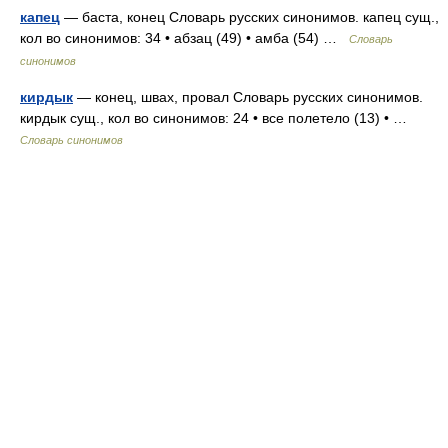
капец
— баста, конец Словарь русских синонимов. капец сущ.,
кол во синонимов: 34 • абзац (49) • амба (54) …
Словарь
синонимов
кирдык
— конец, швах, провал Словарь русских синонимов.
кирдык сущ., кол во синонимов: 24 • все полетело (13) • …
Словарь синонимов