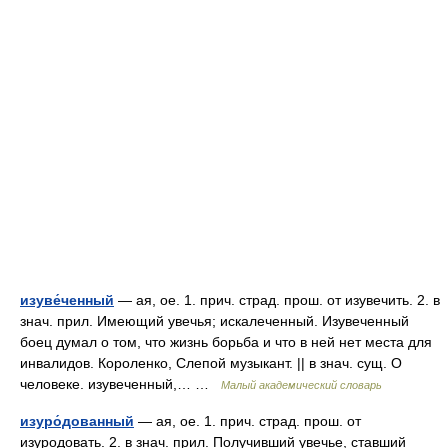
изуве́ченный
— ая, ое. 1. прич. страд. прош. от изувечить. 2. в
знач. прил. Имеющий увечья; искалеченный. Изувеченный
боец думал о том, что жизнь борьба и что в ней нет места для
инвалидов. Короленко, Слепой музыкант. || в знач. сущ. О
человеке. изувеченный,… …
Малый академический словарь
изуро́дованный
— ая, ое. 1. прич. страд. прош. от
изуродовать. 2. в знач. прил. Получивший увечье, ставший