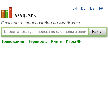
EN
DE
ES
FR
academic.ru
Словари и энциклопедии на Академике
Найти!
Толкования
Переводы
Книги
Игры ⚽