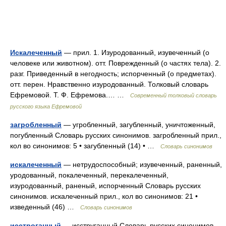
Искалеченный
— прил. 1. Изуродованный, изувеченный (о
человеке или животном). отт. Поврежденный (о частях тела). 2.
разг. Приведенный в негодность; испорченный (о предметах).
отт. перен. Нравственно изуродованный. Толковый словарь
Ефремовой. Т. Ф. Ефремова.… …
Современный толковый словарь
русского языка Ефремовой
загробленный
— угробленный, загубленный, уничтоженный,
погубленный Словарь русских синонимов. загробленный прил.,
кол во синонимов: 5 • загубленный (14) • …
Словарь синонимов
искалеченный
— нетрудоспособный; изувеченный, раненный,
уродованный, покалеченный, перекалеченный,
изуродованный, раненый, испорченный Словарь русских
синонимов. искалеченный прил., кол во синонимов: 21 •
изведенный (46) …
Словарь синонимов
исстроганный
— исструганный Словарь русских синонимов.