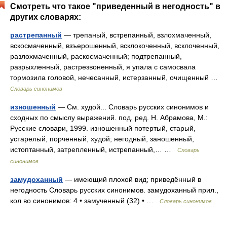
Смотреть что такое "приведенный в негодность" в
других словарях:
растрепанный
— трепаный, встрепанный, взлохмаченный,
вскосмаченный, взъерошенный, всклокоченный, всклоченный,
разлохмаченный, раскосмаченный; подтрепанный,
разрыхленный, растрезвоненный, я упала с самосвала
тормозила головой, нечесанный, истерзанный, очищенный …
Словарь синонимов
изношенный
— См. худой... Словарь русских синонимов и
сходных по смыслу выражений. под. ред. Н. Абрамова, М.:
Русские словари, 1999. изношенный потертый, старый,
устарелый, порченный, худой; негодный, заношенный,
истоптанный, затрепленный, истрепанный,… …
Словарь
синонимов
замудоханный
— имеющий плохой вид; приведённый в
негодность Словарь русских синонимов. замудоханный прил.,
кол во синонимов: 4 • замученный (32) • …
Словарь синонимов