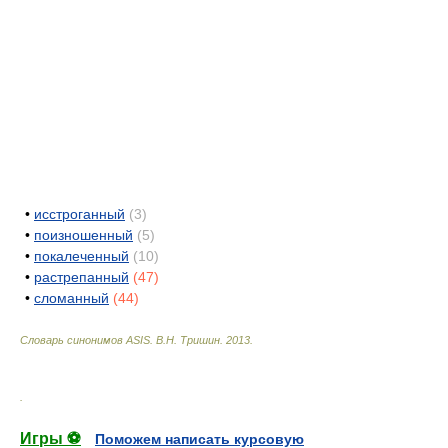
•
исстроганный
(3)
•
поизношенный
(5)
•
покалеченный
(10)
•
растрепанный
(47)
•
сломанный
(44)
Словарь синонимов ASIS.
В.Н. Тришин
.
2013
.
.
Игры ⚽
Поможем написать курсовую