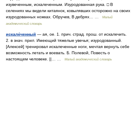
изувеченным, искалеченным. Изуродованная рука. □ В
селениях мы видели китаянок, ковылявших осторожно на своих
изуродованных ножках. Обручев, В дебрях… …
Малый
академический словарь
искале́ченный
— ая, ое. 1. прич. страд. прош. от искалечить.
2. в знач. прил. Имеющий тяжелые увечья; изуродованный.
[Алексей] тренировал искалеченные ноги, мечтая вернуть себе
возможность летать и воевать. Б. Полевой, Повесть о
настоящем человеке. ||… …
Малый академический словарь