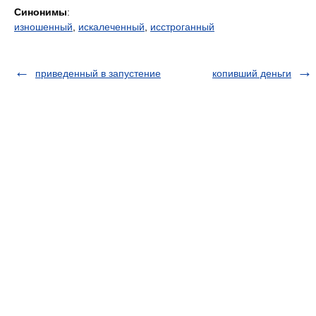
Синонимы
:
изношенный
,
искалеченный
,
исстроганный
приведенный в запустение
копивший деньги