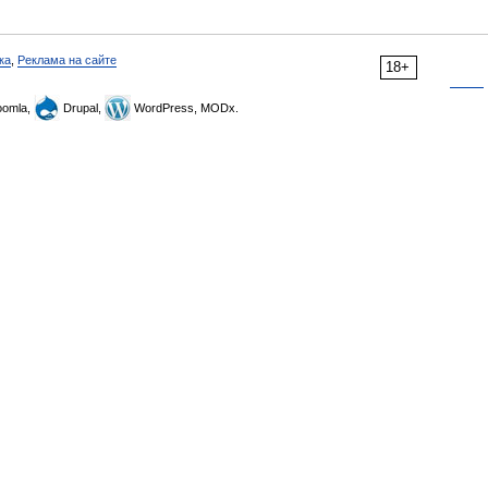
ка
,
Реклама на сайте
18+
omla,
Drupal,
WordPress, MODx.