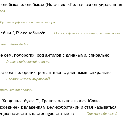
ленебыке, оленебыках (Источник: «Полная акцентуированная
лов
Русский орфографический словарь
енебыки/, Р. оленебыко/в …
Орфографический словарь русского языка
льно. Через дефис.
е сем. полорогих, род антилоп с длинными, спирально
) …
Энциклопедический словарь
ое сем. полорогих, род антилоп с длинными, спирально
) …
Словарь многих выражений
рафический словарь
 [Когда шла буква Т., Трансвааль назывался Южно
рисоединен к владениям Великобритании и стал называться
дакцию поместить настоящую статью, в… …
Энциклопедический