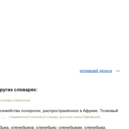
копивший деньги
ругих словарях:
словарь-справочник
семейства полорогих, распространённое в Африке. Толковый
000 …
Современный толковый словарь русского языка Ефремовой
ыка, оленебыков, оленебыку, оленебыкам, оленебыка,