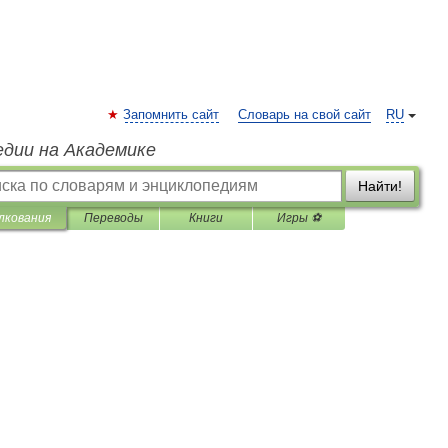
Запомнить сайт
Словарь на свой сайт
RU
едии на Академике
Найти!
лкования
Переводы
Книги
Игры ⚽