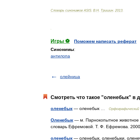
Словарь
синонимов
ASIS
.
В
.
Н
.
Тришин
.
2013
.
.
Игры ⚽
Поможем написать реферат
Синонимы
:
антилопа
олейница
Смотреть что такое "оленебык" в д
оленебык
— оленебык …
Орфографический 
Оленебык
— м. Парнокопытное животное 
словарь Ефремовой. Т. Ф. Ефремова. 2
оленебык
— оленебык, оленебыки, оленеб