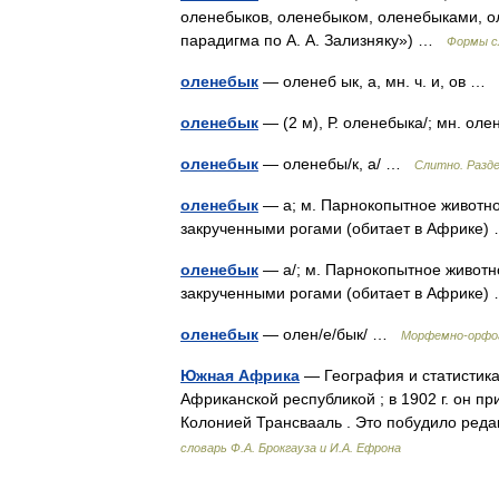
оленебыков, оленебыком, оленебыками, о
парадигма по А. А. Зализняку») …
Формы с
оленебык
— оленеб ык, а, мн. ч. и, ов …
оленебык
— (2 м), Р. оленебыка/; мн. ол
оленебык
— оленебы/к, а/ …
Слитно. Разде
оленебык
— а; м. Парнокопытное животно
закрученными рогами (обитает в Африке
оленебык
— а/; м. Парнокопытное животн
закрученными рогами (обитает в Африке
оленебык
— олен/е/бык/ …
Морфемно-орфог
Южная Африка
— География и статистика
Африканской республикой ; в 1902 г. он п
Колонией Трансвааль . Это побудило ре
словарь Ф.А. Брокгауза и И.А. Ефрона