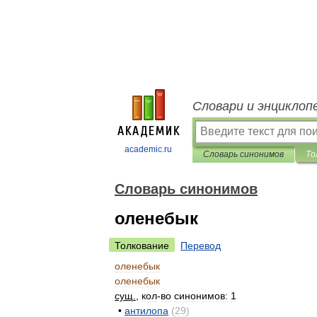
Словари и энциклоп
academic.ru
Словарь синонимов
То
Словарь синонимов
оленебык
Толкование
Перевод
оленебык
оленебык
сущ
.
,
кол
-
во
синонимов:
1
•
антилопа
(
29
)