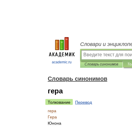
Словари и энциклоп
academic.ru
Словарь синонимов
То
Словарь синонимов
гера
Толкование
Перевод
гера
Гера
Юнона