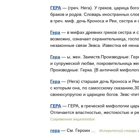
ГЕРА
— (греч. Hera). У греков, царица бог
браков и родов. Словарь иностранных слов
в греч. миф. дочь Кроноса и Реи, сестра
Гера
— в мифах древних греков сестра и с
возможно, означает охранительница, госп
незаконные связи Зевса. Известна её не
Гера
— ы, жен. Заимств.Производные: Гер
и супружеской любви, покровительница же
Производные: Герка. [В античной мифоло
Гера
— (Нега) старшая дочь Кроноса и Реи
с которым она, по самосскому сказанию,30
своеюсупругою и царицею богов. Зевс чт
ГЕРА
— ГЕРА, в греческой мифологии цариц
Отличается властностью, жестокостью и 
Современная энциклопедия
гера
— См. Героин …
Исторический словарь г