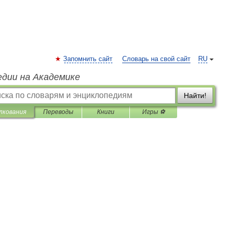
Запомнить сайт
Словарь на свой сайт
RU
едии на Академике
Найти!
лкования
Переводы
Книги
Игры ⚽