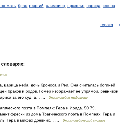
иня-мать
,
брак
,
георгий
,
олимпиец
,
прозелит
,
царица
,
юнона
геракл
х словарях:
рение
а, царица неба, дочь Кроноса и Реи. Она считалась богиней
ей браков и родов. Гомер изображает ее упрямой, ревнивой
Париса за его суд, а… …
Энциклопедия мифологии
гического поэта в Помпеях: Гера и Ирида. 50 79.
мент фрески из дома Трагического поэта в Помпеях: Гера и
поль. Гера в мифах древних… …
Энциклопедический словарь