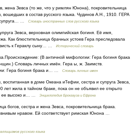
ов, жена Зевса (то же, что у римлян Юнона), покровительница
, вошедших в состав русского языка. Чудинов А.Н., 1910. ГЕРА
 и супруга… …
Словарь иностранных слов русского языка
упруга Зевса, верховная олимпийская богиня. Её имя,
ожа. Как блюстительница брачных устоев Гера преследовала
нависть к Гераклу сыну… …
Исторический словарь
ка.Происхождение: (В античной мифологии: Гера богиня брака
нщин.) Словарь личных имён. Гера ы, ж. Заимств.
гии: Гера богиня брака и… …
Словарь личных имен
, воспитанная в доме Океана иТефии, сестра и супруга Зевса,
0 лет жила в тайном браке, пока он не объявил ее открыто
ит ее высоко и… …
Энциклопедия Брокгауза и Ефрона
а богов, сестра и жена Зевса, покровительница брака.
ревнивым нравом. Ей соответствует римская Юнона …
аллицизмов русского языка