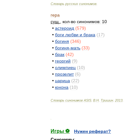
Словарь
русских
синонимов
.
гера
сущ
.
,
кол
-
во
синонимов:
10
•
астероид
(
579
)
•
боги
любви
и
брака
(
17
)
•
богиня
(
346
)
•
богиня
-
мать
(
33
)
•
брак
(
42
)
•
георгий
(
9
)
•
олимпиец
(
10
)
•
прозелит
(
6
)
•
царица
(
22
)
•
юнона
(
10
)
Словарь
синонимов
ASIS
.
В
.
Н
.
Тришин
.
2013
.
.
Игры ⚽
Нужен реферат?
Синонимы
: