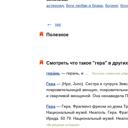
астероид
,
боги любви и брака
,
богиня
,
бог
гер
Полезное
Смотреть что такое "гера" в други
гера́нь
— герань, и …
Русское словесное уда
Гера
— (Ηρα, Juno). Сестра и супруга Зевс
покровительницей женщин, покровительниц
и сварливой женщиной. Она ненавидела 
Гера
— Гера. Фрагмент фрески из дома Тра
Национальный музей. Неаполь. Гера. Фраг
Ирида. 50 79. Национальный музей. Неа
«Всемирная история»