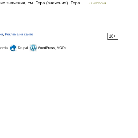
ие значения, см. Гера (значения). Гера …
Википедия
ка
,
Реклама на сайте
18+
omla,
Drupal,
WordPress, MODx.