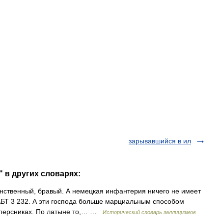
зарывавшийся в ил
 в других словарях:
Воинственный, бравый. А немецкая инфантерия ничего не имеет
/ АБТ 3 232. А эти господа больше марциальным способом
 наперсниках. По латыне то,… …
Исторический словарь галлицизмов