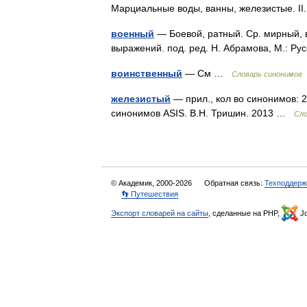
Марциальные воды, ванны, железистые. I
военный
— Боевой, ратный. Ср. мирный, в
выражений. под. ред. Н. Абрамова, М.: Р
воинственный
— См …
Словарь синонимов
железистый
— прил., кол во синонимов: 2
синонимов ASIS. В.Н. Тришин. 2013 …
Сло
© Академик, 2000-2026
Обратная связь:
Техподдерж
👣 Путешествия
Экспорт словарей на сайты
, сделанные на PHP,
Jo