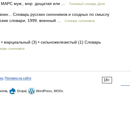
I. МАРС муж., мор. дощатая или …
Толковый словарь Даля
оин... Словарь русских синонимов и сходных по смыслу
усские словари, 1999. военный …
Словарь синонимов
 • марциальный (3) • сильножелезистый (1) Словарь
варь синонимов
ка
,
Реклама на сайте
18+
omla,
Drupal,
WordPress, MODx.