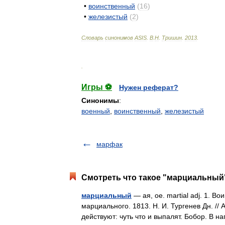
•
воинственный
(
16
)
•
железистый
(
2
)
Словарь
синонимов
ASIS
.
В
.
Н
.
Тришин
.
2013
.
.
Игры ⚽
Нужен реферат?
Синонимы
:
военный
,
воинственный
,
железистый
марфак
Смотреть что такое "марциальный"
марциальный
— ая, ое. martial adj. 1. 
марциального. 1813. Н. И. Тургенев Дн. /
действуют: чуть что и выпалят. Бобор. В