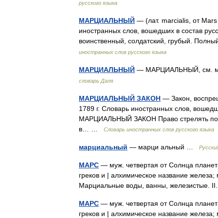
русского языка
МАРЦИАЛЬНЫЙ
— (лат. marcialis, от Ma
иностранных слов, вошедших в состав рус
воинственный, солдатский, грубый. Полн
иностранных слов русского языка
МАРЦИАЛЬНЫЙ
— МАРЦИАЛЬНЫЙ, см. мар
словарь Даля
МАРЦИАЛЬНЫЙ ЗАКОН
— Закон, воспре
1789 г. Словарь иностранных слов, вошедши
МАРЦИАЛЬНЫЙ ЗАКОН Право стрелять по 
в… …
Словарь иностранных слов русского языка
марциальный
— марци альный …
Русски
МАРС
— муж. четвертая от Солнца планет
греков и | алхимическое название железа;
Марциальные воды, ванны, железистые. I
МАРС
— муж. четвертая от Солнца планет
греков и | алхимическое название железа;