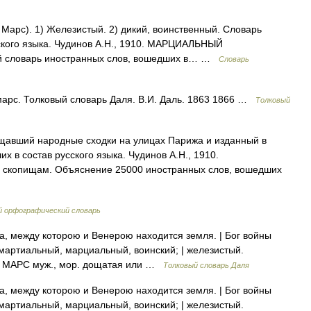
rs Марс). 1) Железистый. 2) дикий, воинственный. Словарь
ского языка. Чудинов А.Н., 1910. МАРЦИАЛЬНЫЙ
ый словарь иностранных слов, вошедших в… …
Словарь
с. Толковый словарь Даля. В.И. Даль. 1863 1866 …
Толковый
щавший народные сходки на улицах Парижа и изданный в
х в состав русского языка. Чудинов А.Н., 1910.
скопищам. Объяснение 25000 иностранных слов, вошедших
й орфографический словарь
а, между которою и Венерою находится земля. | Бог войны
 мартиальный, марциальный, воинский; | железистый.
I. МАРС муж., мор. дощатая или …
Толковый словарь Даля
а, между которою и Венерою находится земля. | Бог войны
 мартиальный, марциальный, воинский; | железистый.