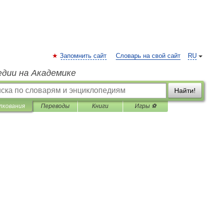
Запомнить сайт
Словарь на свой сайт
RU
едии на Академике
Найти!
лкования
Переводы
Книги
Игры ⚽