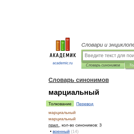
Словари и энциклоп
academic.ru
Словарь синонимов
То
Словарь синонимов
марциальный
Толкование
Перевод
марциальный
марциальный
прил
.
,
кол
-
во
синонимов:
3
•
военный
(
14
)