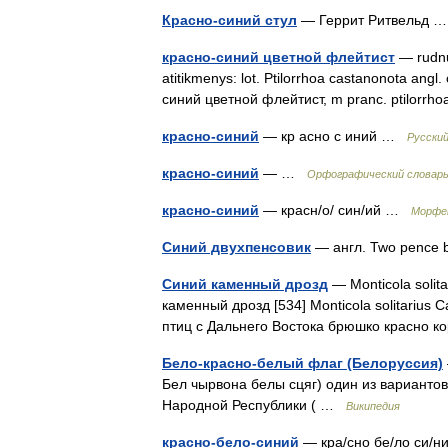
Красно-синий стул
— Геррит Ритвельд
красно-синий цветной флейтист
— rudnug
atitikmenys: lot. Ptilorrhoa castanonota angl
синий цветной флейтист, m pranc. ptilorrho
красно-синий
— кр асно с иний …
Русски
красно-синий
— …
Орфографический словарь
красно-синий
— красн/о/ син/ий …
Морфе
Синий двухпенсовик
— англ. Two pence 
Синий каменный дрозд
— Monticola solit
каменный дрозд [534] Monticola solitarius
птиц с Дальнего Востока брюшко красно
Бело-красно-белый флаг (Белоруссия)
Бел чырвона белы сцяг) один из варианто
Народной Республики ( …
Википедия
красно-бело-синий
— кра/сно бе/ло си/