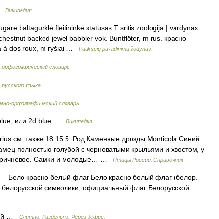
 …
Википедия
arė baltagurklė fleitininkė statusas T sritis zoologija | vardynas
. chestnut backed jewel babbler vok. Buntflöter, m rus. красно
a à dos roux, m ryšiai …
Paukščių pavadinimų žodynas
й орфографический словарь
 русского языка
мно-орфографический словарь
blue, или 2d blue …
Википедия
arius см. также 18.15.5. Род Каменные дрозды Monticola Синий
 Самец полностью голубой с черноватыми крыльями и хвостом, у
 коричневое. Самки и молодые… …
Птицы России. Справочник
— Бело красно белый флаг Бело красно белый флаг (белор.
в белорусской символики, официальный флаг Белорусской
ний …
Слитно. Раздельно. Через дефис.