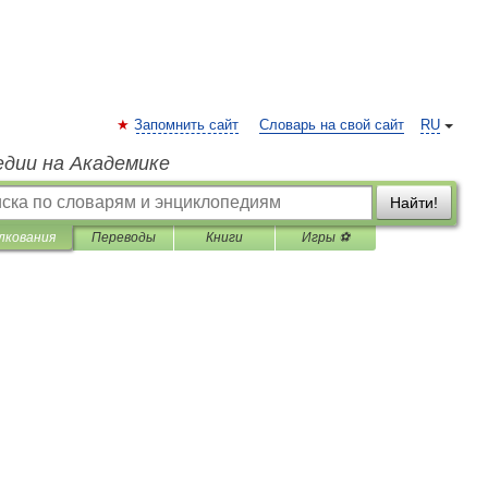
Запомнить сайт
Словарь на свой сайт
RU
едии на Академике
Найти!
лкования
Переводы
Книги
Игры ⚽