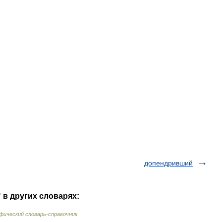
допендривший
 в других словарях:
ический словарь-справочник