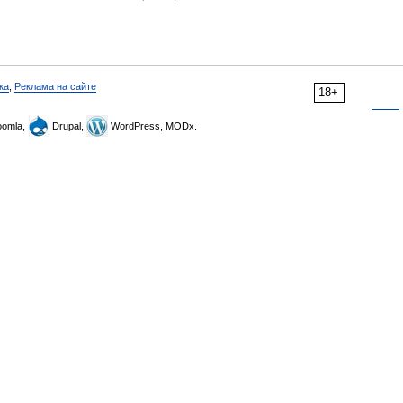
ка
,
Реклама на сайте
18+
omla,
Drupal,
WordPress, MODx.