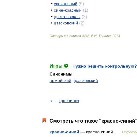
•
свекольный
(
9
)
•
сине
-
красный
(
1
)
•
цвета
свеклы
(
2
)
•
цээсковский
(
2
)
Словарь
синонимов
ASIS
.
В
.
Н
.
Тришин
.
2013
.
.
Игры ⚽
Нужно решить контрольную?
Синонимы
:
армейский
,
цээсковский
краснинка
Смотреть что такое "красно-синий"
красно-синий
— красно синий …
Орфограф