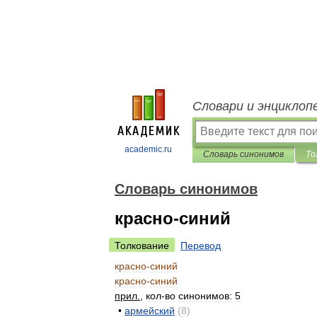
Словари и энциклоп
academic.ru
Словарь синонимов
То
Словарь синонимов
красно-синий
Толкование
Перевод
красно
-
синий
красно
-
синий
прил
.
,
кол
-
во
синонимов:
5
•
армейский
(
8
)