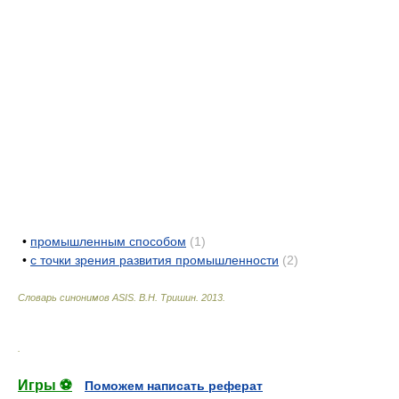
•
промышленным способом
(1)
•
с точки зрения развития промышленности
(2)
Словарь синонимов ASIS.
В.Н. Тришин
.
2013
.
.
Игры ⚽
Поможем написать реферат