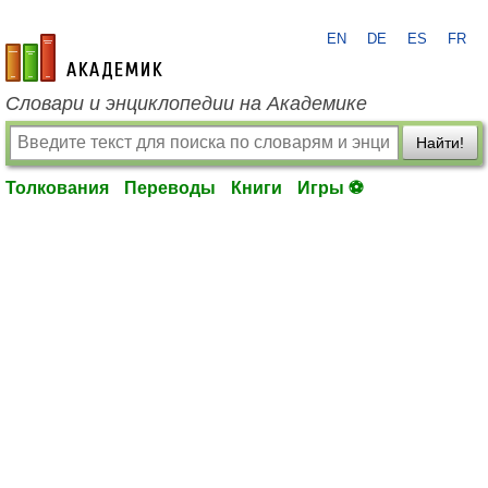
EN
DE
ES
FR
academic.ru
Словари и энциклопедии на Академике
Найти!
Толкования
Переводы
Книги
Игры ⚽