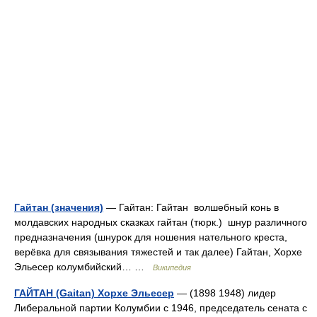
Гайтан (значения)
— Гайтан: Гайтан волшебный конь в
молдавских народных сказках гайтан (тюрк.) шнур различного
предназначения (шнурок для ношения нательного креста,
верёвка для связывания тяжестей и так далее) Гайтан, Хорхе
Эльесер колумбийский… …
Википедия
ГАЙТАН (Gaitan) Хорхе Эльесер
— (1898 1948) лидер
Либеральной партии Колумбии с 1946, председатель сената с