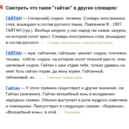
Смотреть что такое "гайтан" в других словарях:
ГАЙТАН
— (татарский) снурок, тесемка. Словарь иностранных
слов, вошедших в состав русского языка. Павленков Ф., 1907.
ГАЙТАН (тур.). Вообще шнурок; у нас народ так назыв. шнурок,
на котором носят крест. Словарь иностранных слов, вошедших
в состав русского …
Словарь иностранных слов русского языка
ГАЙТАН
— муж. гайтанчик, гайташек ·умалит. снурок, плетежок,
тесьма; ·собств. снурок, на котором носят тельной кресть; южн.
шелковый снурок. Гайтан с шеи отдам тебе, только удавись на
нем! Хоть гайтан порви, да жену корми. Гайтанный,
гайтановый, из… …
Толковый словарь Даля
Гайтан
— У этого термина существуют и другие значения, см.
Гайтан (значения). Гайтан волшебный конь в молдавских
народных сказках. Обычно выступает в роли мудрого советчика
и помощника. Присутствует в следующих сказках: «Кырмыза»,
«Волшебный конь»; в этой …
Википедия