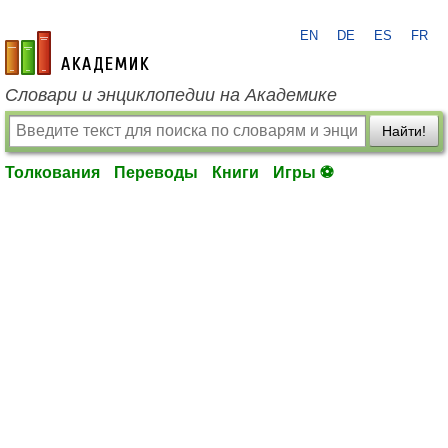
EN
DE
ES
FR
academic.ru
Словари и энциклопедии на Академике
Найти!
Толкования
Переводы
Книги
Игры ⚽