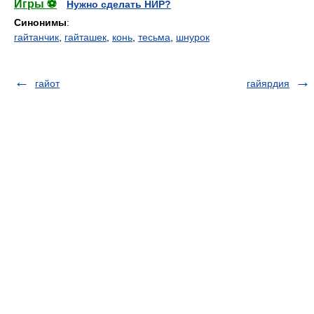
Игры ⚽
Нужно сделать НИР?
Синонимы
:
гайтанчик
,
гайташек
,
конь
,
тесьма
,
шнурок
гайот
гайярдия