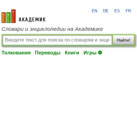
EN
DE
ES
FR
academic.ru
Словари и энциклопедии на Академике
Найти!
Толкования
Переводы
Книги
Игры ⚽