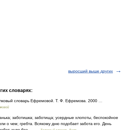
выросший выше других
угих словарях:
 Толковый словарь Ефремовой. Т. Ф. Ефремова. 2000 …
емовой
танька; заботишка; заботища; усердные хлопоты, беспокойное
ли о чем; гребта. Всякому дню подобает забота его. День
з забот, худо без… …