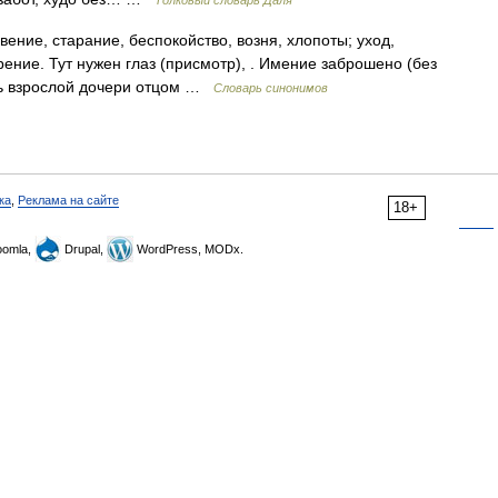
Толковый словарь Даля
ение, старание, беспокойство, возня, хлопоты; уход,
рение. Тут нужен глаз (присмотр), . Имение заброшено (без
ыть взрослой дочери отцом …
Словарь синонимов
ка
,
Реклама на сайте
18+
omla,
Drupal,
WordPress, MODx.