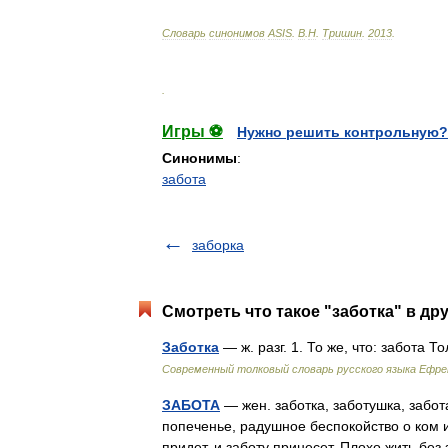
Словарь
синонимов
ASIS
.
В
.
Н
.
Тришин
.
2013
.
.
Игры ⚽
Нужно решить контрольную?
Синонимы
:
забота
заборка
Смотреть что такое "заботка" в др
Заботка
— ж. разг. 1. То же, что: забота
Современный толковый словарь русского языка Ефр
ЗАБОТА
— жен. заботка, заботушка, забо
попеченье, радушное беспокойство о ком и
придет, и заботу принесет. Плохо жить бе