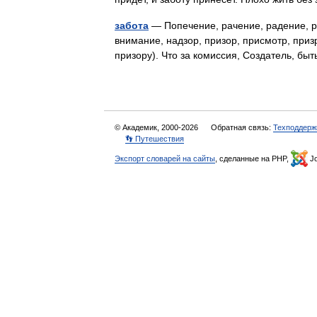
забота
— Попечение, рачение, радение, рв
внимание, надзор, призор, присмотр, приз
призору). Что за комиссия, Создатель, б
© Академик, 2000-2026
Обратная связь:
Техподдерж
👣 Путешествия
Экспорт словарей на сайты
, сделанные на PHP,
Jo