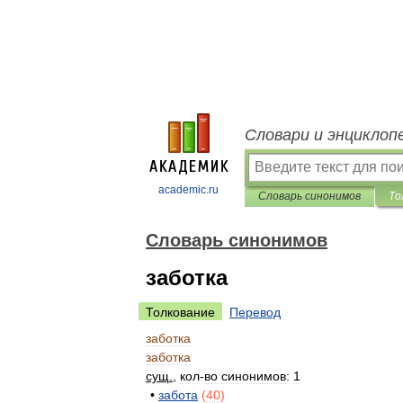
Словари и энциклоп
academic.ru
Словарь синонимов
То
Словарь синонимов
заботка
Толкование
Перевод
заботка
заботка
сущ
.
,
кол
-
во
синонимов:
1
•
забота
(
40
)