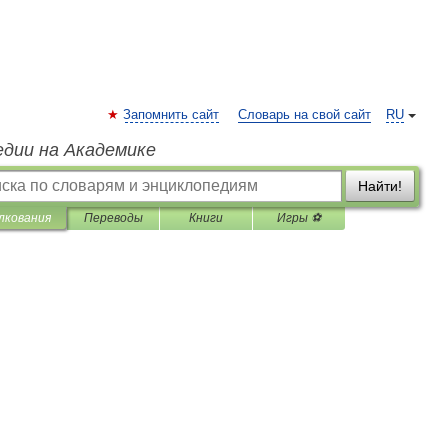
Запомнить сайт
Словарь на свой сайт
RU
едии на Академике
Найти!
лкования
Переводы
Книги
Игры ⚽