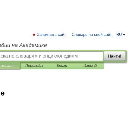
Запомнить сайт
Словарь на свой сайт
RU
едии на Академике
Найти!
лкования
Переводы
Книги
Игры ⚽
ие