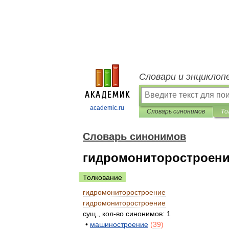
Словари и энциклоп
academic.ru
Словарь синонимов
То
Словарь синонимов
гидромониторостроен
Толкование
гидромониторостроение
гидромониторостроение
сущ
.
,
кол
-
во
синонимов:
1
•
машиностроение
(
39
)