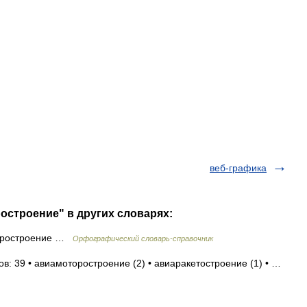
веб-графика
остроение" в других словарях:
оростроение …
Орфографический словарь-справочник
в: 39 • авиамоторостроение (2) • авиаракетостроение (1) • …