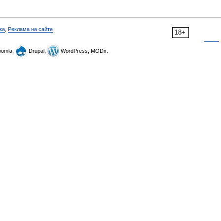
ка
,
Реклама на сайте
18+
omla,
Drupal,
WordPress, MODx.