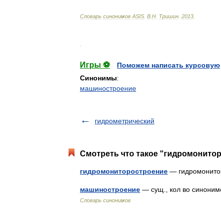
Словарь
синонимов
ASIS
.
В
.
Н
.
Тришин
.
2013
.
.
Игры ⚽
Поможем написать курсовую
Синонимы
:
машиностроение
гидрометрический
Смотреть что такое "гидромонитор
гидромониторостроение
— гидромонит
машиностроение
— сущ., кол во синонимо
Словарь синонимов