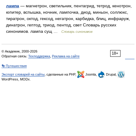
лампа
— магнетрон, светильник, пентагрид, тетрод, кенотрон,
юпитер, вспышка, ночник, лампочка, диод, миньон, соллюкс,
тиратрон, октод, гексод, негатрон, карбидка, блиц, инфраруж,
динатрон, гептод, триод, пентод, свет Словарь русских
синонимов. лампа сущ …
Словарь синонимов
© Академик, 2000-2026
18+
Обратная связь:
Техподдержка
,
Реклама на сайте
👣 Путешествия
Экспорт словарей на сайты
, сделанные на PHP,
Joomla,
Drupal,
WordPress, MODx.