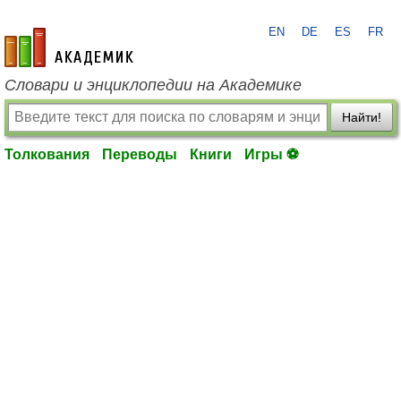
EN
DE
ES
FR
academic.ru
Словари и энциклопедии на Академике
Найти!
Толкования
Переводы
Книги
Игры ⚽