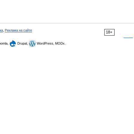
ка
,
Реклама на сайте
18+
omla,
Drupal,
WordPress, MODx.