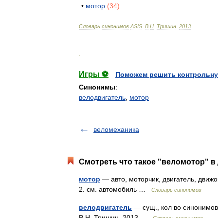
•
мотор
(
34
)
Словарь
синонимов
ASIS
.
В
.
Н
.
Тришин
.
2013
.
.
Игры ⚽
Поможем решить контрольну
Синонимы
:
велодвигатель
,
мотор
веломеханика
Смотреть что такое "веломотор" в
мотор
— авто, моторчик, двигатель, движо
2. см. автомобиль …
Словарь синонимов
велодвигатель
— сущ., кол во синонимов:
В.Н. Тришин. 2013 …