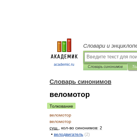
Словари и энциклоп
academic.ru
Словарь синонимов
То
Словарь синонимов
веломотор
Толкование
веломотор
веломотор
сущ
.
,
кол
-
во
синонимов:
2
•
велодвигатель
(
2
)