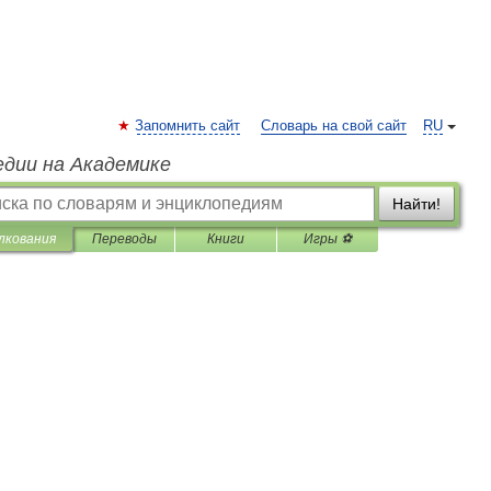
Запомнить сайт
Словарь на свой сайт
RU
едии на Академике
Найти!
лкования
Переводы
Книги
Игры ⚽