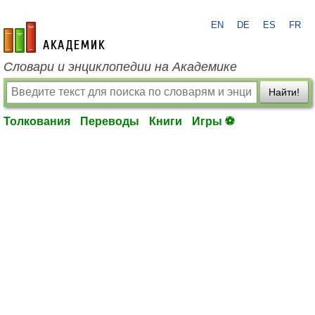
EN
DE
ES
FR
academic.ru
Словари и энциклопедии на Академике
Найти!
Толкования
Переводы
Книги
Игры ⚽