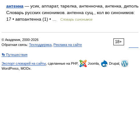
антенна
— усик, аппарат, тарелка, антенночка, антенка, диполь
Словарь русских синонимов. антенна сущ., кол во синонимов:
17 • автоантенна (1) • …
Словарь синонимов
© Академик, 2000-2026
18+
Обратная связь:
Техподдержка
,
Реклама на сайте
👣 Путешествия
Экспорт словарей на сайты
, сделанные на PHP,
Joomla,
Drupal,
WordPress, MODx.