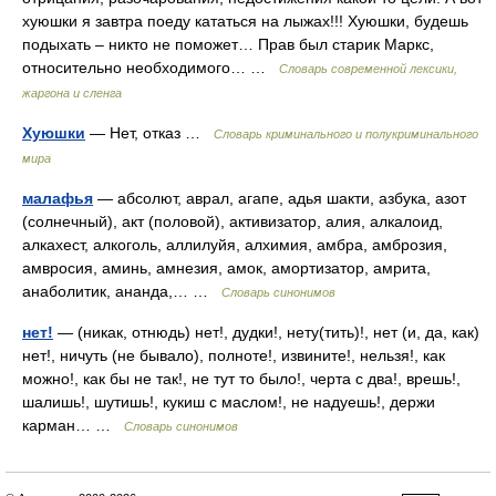
хуюшки я завтра поеду кататься на лыжах!!! Хуюшки, будешь
подыхать – никто не поможет… Прав был старик Маркс,
относительно необходимого… …
Cловарь современной лексики,
жаргона и сленга
Хуюшки
— Нет, отказ …
Словарь криминального и полукриминального
мира
малафья
— абсолют, аврал, агапе, адья шакти, азбука, азот
(солнечный), акт (половой), активизатор, алия, алкалоид,
алкахест, алкоголь, аллилуйя, алхимия, амбра, амброзия,
амвросия, аминь, амнезия, амок, амортизатор, амрита,
анаболитик, ананда,… …
Словарь синонимов
нет!
— (никак, отнюдь) нет!, дудки!, нету(тить)!, нет (и, да, как)
нет!, ничуть (не бывало), полноте!, извините!, нельзя!, как
можно!, как бы не так!, не тут то было!, черта с два!, врешь!,
шалишь!, шутишь!, кукиш с маслом!, не надуешь!, держи
карман… …
Словарь синонимов