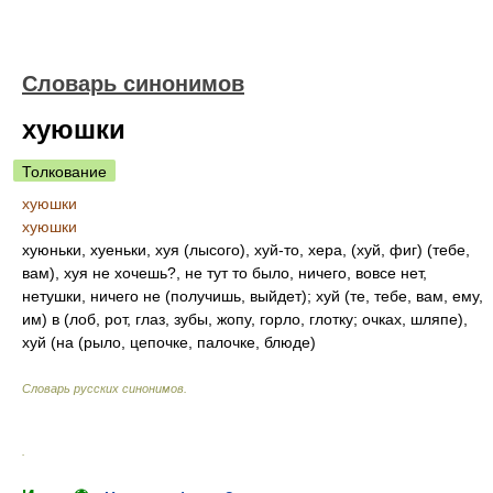
Словарь синонимов
хуюшки
Толкование
хуюшки
хуюшки
хуюньки, хуеньки, хуя (лысого), хуй-то, хера, (хуй, фиг) (тебе,
вам), хуя не хочешь?, не тут то было, ничего, вовсе нет,
нетушки, ничего не (получишь, выйдет); хуй (те, тебе, вам, ему,
им) в (лоб, рот, глаз, зубы, жопу, горло, глотку; очках, шляпе),
хуй (на (рыло, цепочке, палочке, блюде)
Словарь русских синонимов
.
.