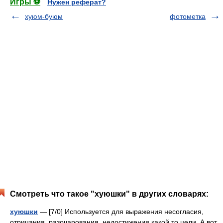
Игры ⚽
Нужен реферат?
хуюм-буюм
фотометка
Смотреть что такое "хуюшки" в других словарях:
хуюшки
— [7/0] Используется для выражения несогласия,
отрицания, разочарования, недостижения какой то цели. А вот