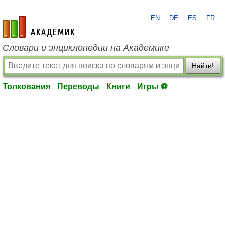
EN
DE
ES
FR
academic.ru
Словари и энциклопедии на Академике
Найти!
Толкования
Переводы
Книги
Игры ⚽