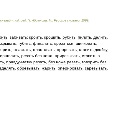
ажений
.-
под
.
ред
.
Н
.
Абрамова
,
М
.
:
Русские
словари
,
1999
.
бить
,
забивать
;
кроить
,
крошить
,
рубить
,
пилить
,
делить
,
скрывать
,
губить
,
финачить
,
врезаться
,
шинковать
,
ворить
,
пластать
,
пластовать
,
прорезать
,
ставить
двойку
,
ерщвлять
,
резать
без
ножа
,
прирезывать
,
ставить
в
ть
,
правду
-
матку
резать
,
без
ножа
резать
,
говорить
без
зделять
,
обрезывать
,
жарить
,
оперировать
,
зарезывать
,