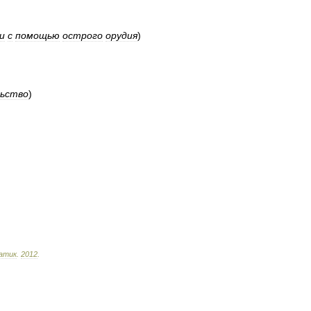
и
с
помощью
острого
орудия
)
ьство
)
атик
.
2012
.