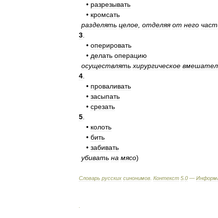
•
разрезывать
•
кромсать
разделять
целое
,
отделяя
от
него
част
3
.
•
оперировать
•
делать
операцию
осуществлять
хирургическое
вмешател
4
.
•
проваливать
•
засыпать
•
срезать
5
.
•
колоть
•
бить
•
забивать
убивать
на
мясо
)
Словарь
русских
синонимов
.
Контекст
5
.
0
—
Информ
.