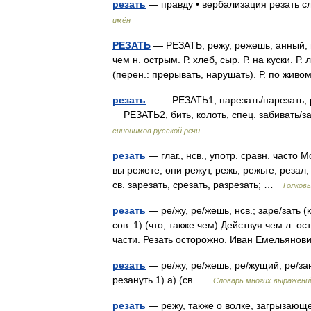
резать
— правду • вербализация резать с
имён
РЕЗАТЬ
— РЕЗАТЬ, режу, режешь; анный; не
чем н. острым. Р. хлеб, сыр. Р. на куски. 
(перен.: прерывать, нарушать). Р. по жи
резать
— РЕЗАТЬ1, нарезать/нарезать, раз
РЕЗАТЬ2, бить, колоть, спец. забивать/
синонимов русской речи
резать
— глаг., нсв., употр. сравн. часто
вы режете, они режут, режь, режьте, резал
св. зарезать, срезать, разрезать; …
Толков
резать
— ре/жу, ре/жешь, нсв.; заре/зать (к 4
сов. 1) (что, также чем) Действуя чем л. 
части. Резать осторожно. Иван Емельян
резать
— ре/жу, ре/жешь; ре/жущий; ре/занн
резануть 1) а) (св …
Словарь многих выражени
резать
— режу, также о волке, загрызающем 