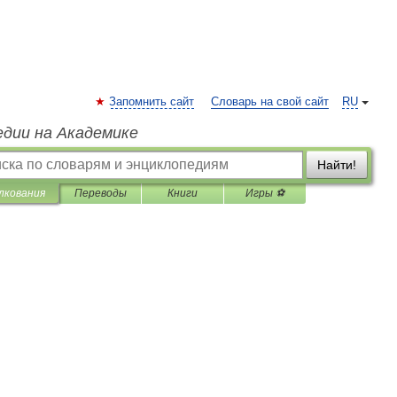
Запомнить сайт
Словарь на свой сайт
RU
едии на Академике
Найти!
лкования
Переводы
Книги
Игры ⚽