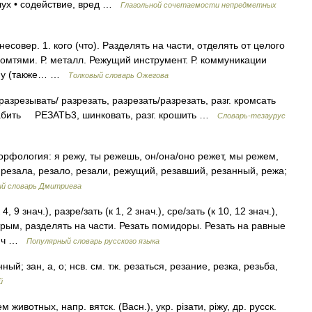
лух • содействие, вред …
Глагольной сочетаемости непредметных
совер. 1. кого (что). Разделять на части, отделять от целого
Р. ломтями. Р. металл. Режущий инструмент. Р. коммуникации
вому (также… …
Толковый словарь Ожегова
резывать/ разрезать, разрезать/разрезать, разг. кромсать
забить РЕЗАТЬ3, шинковать, разг. крошить …
Словарь-тезаурус
 Морфология: я режу, ты режешь, он/она/оно режет, мы режем,
, резала, резало, резали, режущий, резавший, резанный, режа;
ый словарь Дмитриева
, 9 знач.), разре/зать (к 1, 2 знач.), сре/зать (к 10, 12 знач.),
острым, разделять на части. Резать помидоры. Резать на равные
ович …
Популярный словарь русского языка
ый; зан, а, о; нсв. см. тж. резаться, резание, резка, резьба,
й
животных, напр. вятск. (Васн.), укр. рiзати, рiжу, др. русск.