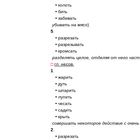
•
колоть
•
бить
•
забивать
убивать
на
мясо
)
5
.
•
разрезать
•
разрезывать
•
кромсать
разделять
целое
,
отделяя
от
него
част
□
гл
.
несов
.
1
.
•
жарить
•
дуть
•
шпарить
•
лупить
•
чесать
•
садить
•
крыть
совершать
некоторое
действие
с
очень
2
.
•
разрезать