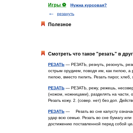
Игры ⚽
Нужна курсовая?
резануть
Полезное
Смотреть что такое "резать" в дру
РЕЗАТЬ
— РЕЗАТЬ, резнуть, резонуть, рез
острым орудием, поводя им, как пилою, а р
пилою, вместо пилить. Резать пирог, хле
РЕЗАТЬ
— РЕЗАТЬ, режу, режешь, несовер.
(ножом, ножницами), разделять на части, о
Резать кожу. 2. (совер. нет) без доп. Де
РЕЗАТЬ
— Резать во сне капусту означае
удар всю семью. Резать во сне бумагу или 
достижению поставленной перед собой це