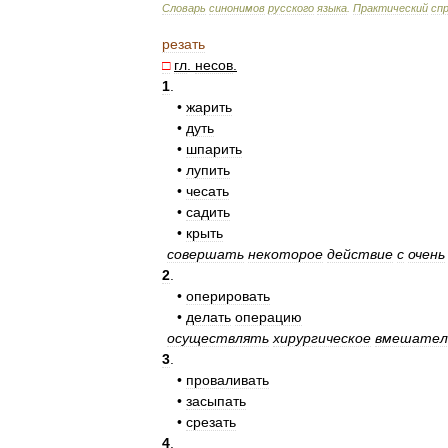
Словарь
синонимов
русского
языка
.
Практический
сп
резать
□
гл
.
несов
.
1
.
•
жарить
•
дуть
•
шпарить
•
лупить
•
чесать
•
садить
•
крыть
совершать
некоторое
действие
с
очень
2
.
•
оперировать
•
делать
операцию
осуществлять
хирургическое
вмешател
3
.
•
проваливать
•
засыпать
•
срезать
4
.