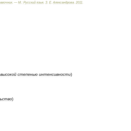
равочник
. —
М
.
:
Русский
язык
.
З
.
Е
.
Александрова
.
2011
.
высокой
степенью
интенсивности
)
ьство
)