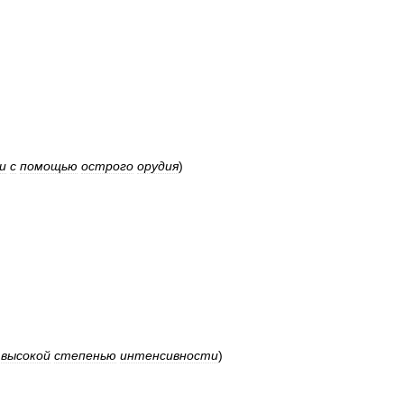
и
с
помощью
острого
орудия
)
высокой
степенью
интенсивности
)