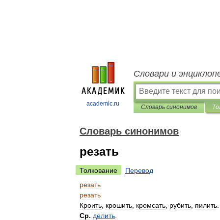
Словари и энциклоп
academic.ru
Словарь синонимов
То
Словарь синонимов
резать
Толкование
Перевод
резать
резать
Кроить
,
крошить
,
кромсать
,
рубить
,
пилить
.
Ср
.
делить
.