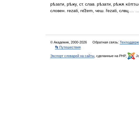
рѣзати, рѣжу, ст. слав. рѣзати, рѣжѫ κόπτω (
словен. rezati, rе̑žеm, чеш. řezati, слвц.
© Академик, 2000-2026
Обратная связь:
Техподдерж
👣 Путешествия
Экспорт словарей на сайты
, сделанные на PHP,
Jo