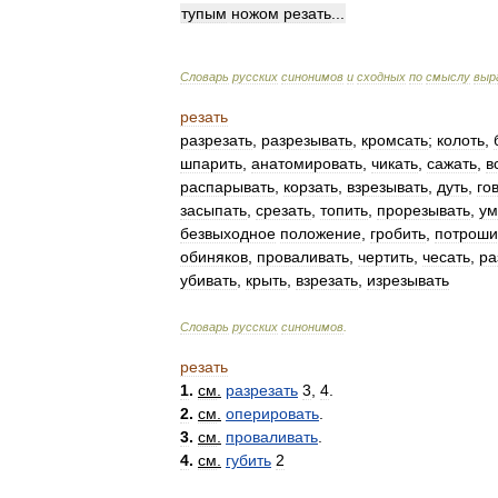
тупым
ножом
резать
...
Словарь
русских
синонимов
и
сходных
по
смыслу
выр
резать
разрезать
,
разрезывать
,
кромсать
;
колоть
,
шпарить
,
анатомировать
,
чикать
,
сажать
,
в
распарывать
,
корзать
,
взрезывать
,
дуть
,
го
засыпать
,
срезать
,
топить
,
прорезывать
,
ум
безвыходное
положение
,
гробить
,
потроши
обиняков
,
проваливать
,
чертить
,
чесать
,
ра
убивать
,
крыть
,
взрезать
,
изрезывать
Словарь
русских
синонимов
.
резать
1
.
см
.
разрезать
3
,
4
.
2
.
см
.
оперировать
.
3
.
см
.
проваливать
.
4
.
см
.
губить
2