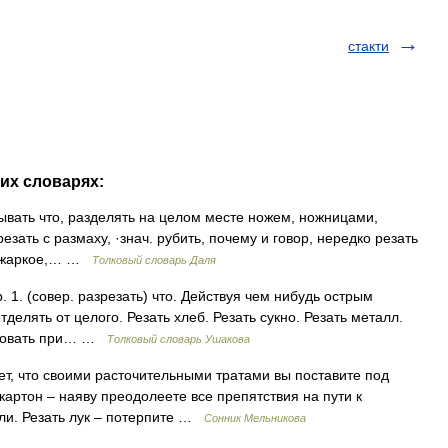
стакти
гих словарях:
ывать что, разделять на целом месте ножем, ножницами,
езать с размаху, ·знач. рубить, почему и говор, нередко резать
б, жаркое,… …
Толковый словарь Даля
 1. (совер. разрезать) что. Действуя чем нибудь острым
тделять от целого. Резать хлеб. Резать сукно. Резать металл.
йствовать при… …
Толковый словарь Ушакова
т, что своими расточительными тратами вы поставите под
картон – наяву преодолеете все препятствия на пути к
ли. Резать лук – потерпите …
Сонник Мельникова