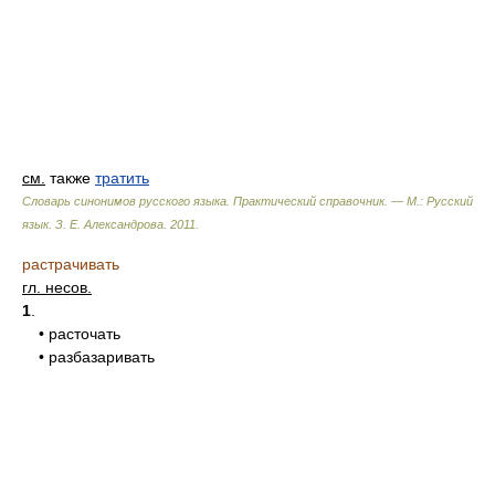
см.
также
тратить
Словарь синонимов русского языка. Практический справочник. — М.: Русский
язык.
З. Е. Александрова
.
2011
.
растрачивать
гл. несов.
1
.
• расточать
• разбазаривать