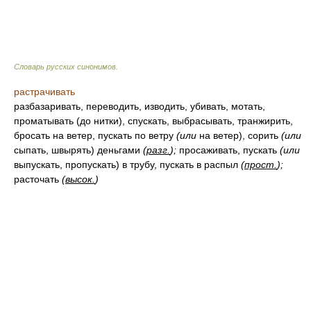
Словарь русских синонимов
.
растрачивать
разбазаривать, переводить, изводить, убивать, мотать,
проматывать (до нитки), спускать, выбрасывать, транжирить,
бросать на ветер, пускать по ветру
(или
на ветер), сорить
(или
сыпать, швырять) деньгами
(
разг.
);
просаживать, пускать
(или
выпускать, пропускать) в трубу, пускать в распыл
(
прост.
);
расточать
(
высок.
)