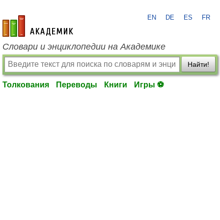
EN
DE
ES
FR
academic.ru
Словари и энциклопедии на Академике
Найти!
Толкования
Переводы
Книги
Игры ⚽