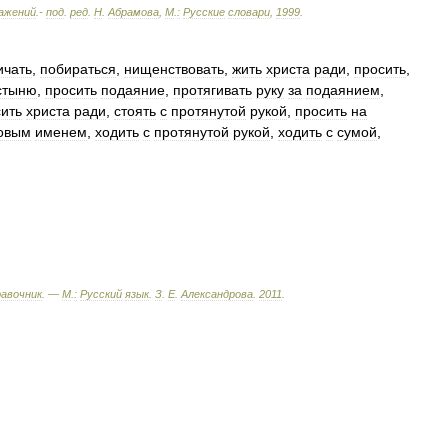
ажений
.-
под
.
ред
.
Н
.
Абрамова
,
М
.
:
Русские
словари
,
1999
.
ичать
,
побираться
,
нищенствовать
,
жить
христа
ради
,
просить
,
стыню
,
просить
подаяние
,
протягивать
руку
за
подаянием
,
ить
христа
ради
,
стоять
с
протянутой
рукой
,
просить
на
овым
именем
,
ходить
с
протянутой
рукой
,
ходить
с
сумой
,
равочник
. —
М
.
:
Русский
язык
.
З
.
Е
.
Александрова
.
2011
.