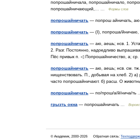
попрошайничала, попрошайничало, попро
попрошайничающий,… …
Формы слов
попрошайничать
— попрош айничать, а
попрошайничать
— (I), попроша/йничаю
попрошайничать
— аю, аешь; нсв. 1. Уст
2. Разг. Постоянно, надоедливо выпрашиват
Пёс привык п. ◁ Попрошайничество, а; 
попрошайничать
— аю, аешь; нсв. см. тж
нищенствовать. П., добывая на хлеб. 2) а) 
часто попрошайничают. б) расш. О живо
попрошайничать
— по/прош/а/й/нича/т
грызть окна
— попрошайничать …
Воровс
© Академик, 2000-2026
Обратная связь:
Техподдерж