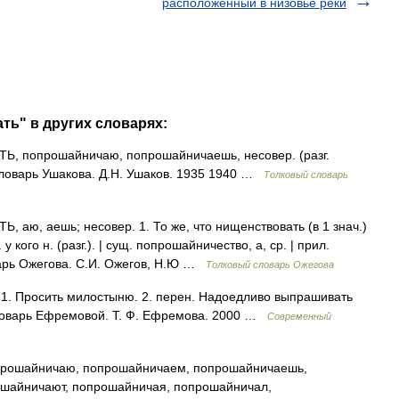
расположенный в низовье реки
ть" в других словарях:
попрошайничаю, попрошайничаешь, несовер. (разг.
словарь Ушакова. Д.Н. Ушаков. 1935 1940 …
Толковый словарь
ю, аешь; несовер. 1. То же, что нищенствовать (в 1 знач.)
 кого н. (разг.). | сущ. попрошайничество, а, ср. | прил.
варь Ожегова. С.И. Ожегов, Н.Ю …
Толковый словарь Ожегова
. 1. Просить милостыню. 2. перен. Надоедливо выпрашивать
словарь Ефремовой. Т. Ф. Ефремова. 2000 …
Современный
рошайничаю, попрошайничаем, попрошайничаешь,
ошайничают, попрошайничая, попрошайничал,