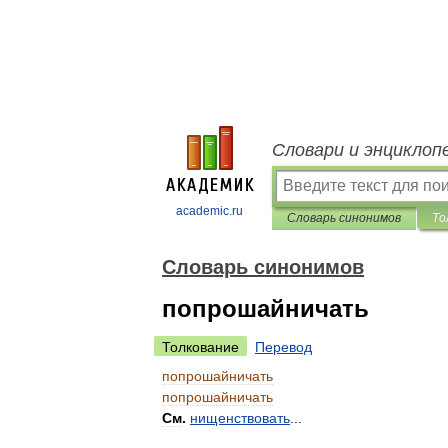
Словари и энциклоп
academic.ru
Словарь синонимов
То
Словарь синонимов
попрошайничать
Толкование
Перевод
попрошайничать
попрошайничать
См
.
нищенствовать
...