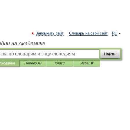
Запомнить сайт
Словарь на свой сайт
RU
едии на Академике
Найти!
лкования
Переводы
Книги
Игры ⚽