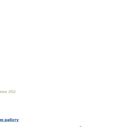
атик
.
2012
.
ю работу