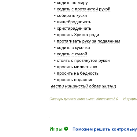
•
ходить
по
миру
•
ходить
с
протянутой
рукой
•
собирать
куски
•
нищебродничать
•
христарадничать
•
просить
Христа
ради
•
протягивать
руку
за
подаянием
•
ходить
в
кусочки
•
ходить
с
сумой
•
стоять
с
протянутой
рукой
•
просить
милостыню
•
просить
на
бедность
•
просить
подаяние
вести
нищенский
образ
жизни
)
Словарь
русских
синонимов
.
Контекст
5
.
0
—
Информ
.
Игры ⚽
Поможем решить контрольну