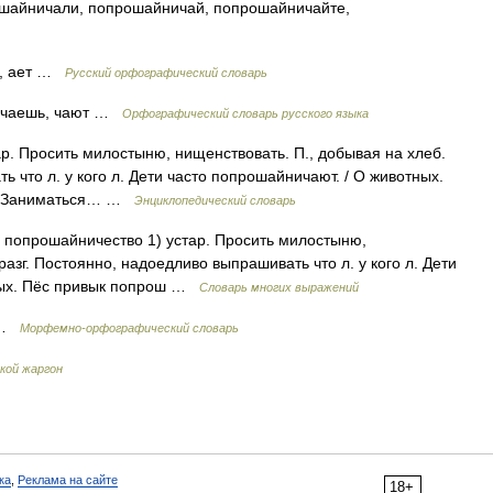
шайничали, попрошайничай, попрошайничайте,
ю, ает …
Русский орфографический словарь
, чаешь, чают …
Орфографический словарь русского языка
ар. Просить милостыню, нищенствовать. П., добывая на хлеб.
ь что л. у кого л. Дети часто попрошайничают. / О животных.
ср. Заниматься… …
Энциклопедический словарь
. попрошайничество 1) устар. Просить милостыню,
разг. Постоянно, надоедливо выпрашивать что л. у кого л. Дети
тных. Пёс привык попрош …
Словарь многих выражений
ь …
Морфемно-орфографический словарь
кой жаргон
ка
,
Реклама на сайте
18+