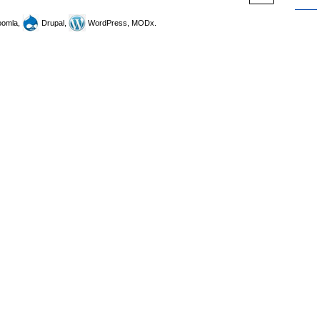
omla,
Drupal,
WordPress, MODx.