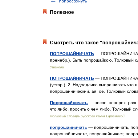
попросохнуть
Полезное
Смотреть что такое "попрошайнича
ПОПРОШАЙНИЧАТЬ
— ПОПРОШАЙНИЧАТЬ, 
пренебр.). Быть попрошайкою. Толковый 
Ушакова
ПОПРОШАЙНИЧАТЬ
— ПОПРОШАЙНИЧАТЬ, а
(устар.). 2. Надоедливо выпрашивать что н. у
попрошайнический, ая, ое. Толковый сло
Попрошайничать
— несов. неперех. разг
что либо, просить о чем либо. Толковый 
толковый словарь русского языка Ефремовой
попрошайничать
— попрошайничать, поп
попрошайничаете, попрошайничает, попр