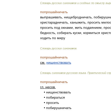
Словарь
русских
синонимов
и
сходных
по
смыслу
выр
попрошайничать
выпрашивать
,
нищебродничать
,
побирушн
христарадничать
,
ханыжить
,
просить
мило
просить
под
окнами
,
жить
подаянием
,
прос
бедность
,
собирать
куски
,
кормиться
христ
ходить
по
миру
Словарь
русских
синонимов
.
попрошайничать
см
.
нищенствовать
Словарь
синонимов
русского
языка
.
Практический
сп
попрошайничать
гл
.
несов
.
•
нищенствовать
•
побираться
•
просить
•
побирушничать