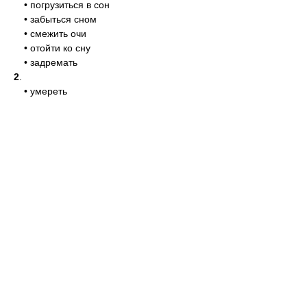
• погрузиться в сон
• забыться сном
• смежить очи
• отойти ко сну
• задремать
2
.
• умереть