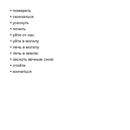
• помереть
• скончаться
• угаснуть
• почить
• уйти от нас
• уйти в могилу
• лечь в могилу
• лечь в землю
• заснуть вечным сном
• отойти
• кончиться