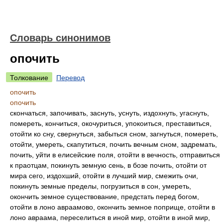
Словарь синонимов
опочить
Толкование
Перевод
опочить
опочить
скончаться, започивать, заснуть, уснуть, издохнуть, угаснуть,
помереть, кончиться, окочуриться, упокоиться, преставиться,
отойти ко сну, свернуться, забыться сном, загнуться, помереть,
отойти, умереть, скапутиться, почить вечным сном, задремать,
почить, уйти в елисейские поля, отойти в вечность, отправиться
к праотцам, покинуть земную сень, в бозе почить, отойти от
мира сего, издохший, отойти в лучший мир, смежить очи,
покинуть земные пределы, погрузиться в сон, умереть,
окончить земное существование, предстать перед богом,
отойти в лоно авраамово, окончить земное поприще, отойти в
лоно авраама, переселиться в иной мир, отойти в иной мир,