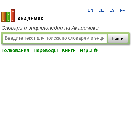
EN
DE
ES
FR
academic.ru
Словари и энциклопедии на Академике
Найти!
Толкования
Переводы
Книги
Игры ⚽