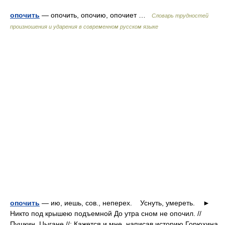
опочить
— опочить, опочию, опочиет …
Словарь трудностей
произношения и ударения в современном русском языке
опочить
— ию, иешь, сов., неперех. Уснуть, умереть. ►
Никто под крышею подъемной До утра сном не опочил. //
Пушкин. Цыгане //; Кажется и мне, написав историю Горюхина,