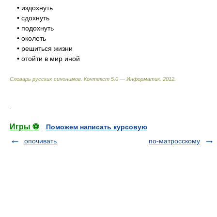
• издохнуть
• сдохнуть
• подохнуть
• околеть
• решиться жизни
• отойти в мир иной
Словарь русских синонимов. Контекст 5.0 — Информатик.
2012
.
.
Игры ⚽
Поможем написать курсовую
опочивать
по-матросскому