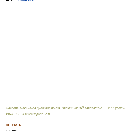
Словарь синонимов русского языка. Практический справочник. — М.: Русский
язык.
З. Е. Александрова
.
2011
.
опочить
гл. сов.