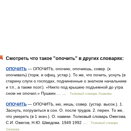
Смотреть что такое "опочить" в других словарях:
ОПОЧИТЬ
— ОПОЧИТЬ, опочию, опочиешь, совер. (к
опочивать) (торж. и офиц. устар.). То же, что почить, уснуть (в
старину слуги о господах, подчиненные о знатном начальнике
и т.п., а также поэт.). «Никто под крышею подъемной до утра
сном не опочил.» Пушкин.… …
Толковый словарь Ушакова
ОПОЧИТЬ
— ОПОЧИТЬ, ию, иешь; совер. (устар. высок.). 1.
Заснуть, погрузиться в сон. О. после трудов. 2. перен. То же,
что умереть (в 1 знач.). О. навеки. Толковый словарь Ожегова.
С.И. Ожегов, Н.Ю. Шведова. 1949 1992 …
Толковый словарь
Ожегова