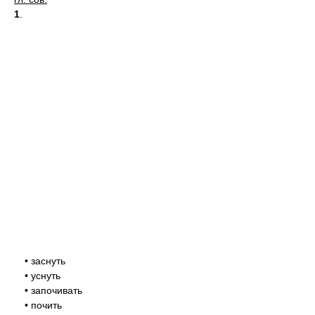
1
.
• заснуть
• уснуть
• започивать
• почить