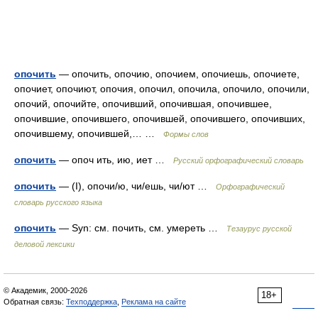
опочить
— опочить, опочию, опочием, опочиешь, опочиете,
опочиет, опочиют, опочия, опочил, опочила, опочило, опочили,
опочий, опочийте, опочивший, опочившая, опочившее,
опочившие, опочившего, опочившей, опочившего, опочивших,
опочившему, опочившей,… …
Формы слов
опочить
— опоч ить, ию, иет …
Русский орфографический словарь
опочить
— (I), опочи/ю, чи/ешь, чи/ют …
Орфографический
словарь русского языка
опочить
— Syn: см. почить, см. умереть …
Тезаурус русской
деловой лексики
© Академик, 2000-2026
18+
Обратная связь:
Техподдержка
,
Реклама на сайте