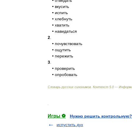
•
отведать
•
вкусить
•
испить
•
хлебнуть
•
хватить
•
навидаться
2
.
•
почувствовать
•
ощутить
•
пережить
3
.
•
проверить
•
опробовать
Словарь
русских
синонимов
.
Контекст
5
.
0
—
Информ
.
Игры ⚽
Нужно решить контрольную?
испустить дух