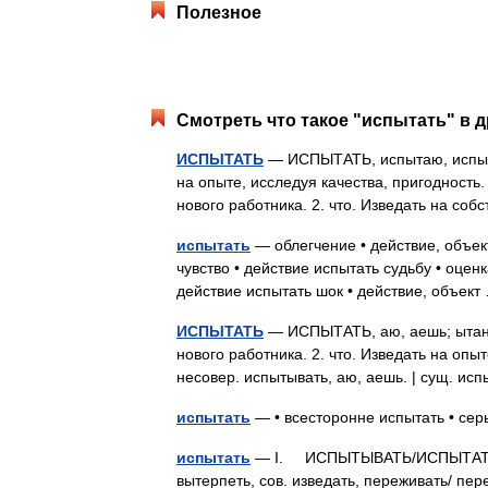
Полезное
Смотреть что такое "испытать" в д
ИСПЫТАТЬ
— ИСПЫТАТЬ, испытаю, испытаеш
на опыте, исследуя качества, пригодность
нового работника. 2. что. Изведать на с
испытать
— облегчение • действие, объек
чувство • действие испытать судьбу • оценк
действие испытать шок • действие, объе
ИСПЫТАТЬ
— ИСПЫТАТЬ, аю, аешь; ытанный
нового работника. 2. что. Изведать на опыт
несовер. испытывать, аю, аешь. | сущ. ис
испытать
— • всесторонне испытать • се
испытать
— I. ИСПЫТЫВАТЬ/ИСПЫТАТЬ 
вытерпеть, сов. изведать, переживать/ пер