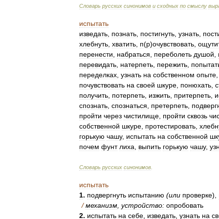
Словарь
русских
синонимов
и
сходных
по
смыслу
выр
испытать
изведать
,
познать
,
постигнуть
,
узнать
,
пост
хлебнуть
,
хватить
,
п
(
р
)
очувствовать
,
ощути
перенести
,
набраться
,
переболеть
душой
,
перевидать
,
натерпеть
,
пережить
,
попытат
переделках
,
узнать
на
собственном
опыте
почувствовать
на
своей
шкуре
,
понюхать
,
с
получить
,
потерпеть
,
изжить
,
притерпеть
,
и
спознать
,
спознаться
,
претерпеть
,
подверг
пройти
через
чистилище
,
пройти
сквозь
чи
собственной
шкуре
,
протестировать
,
хлебн
горькую
чашу
,
испытать
на
собственной
шк
почем
фунт
лиха
,
выпить
горькую
чашу
,
уз
Словарь
русских
синонимов
.
испытать
1
.
подвергнуть
испытанию
(
или
проверке
),
/
механизм
,
устройство:
опробовать
2
.
испытать
на
себе
,
изведать
,
узнать
на
с