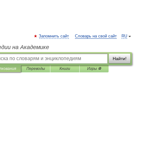
Запомнить сайт
Словарь на свой сайт
RU
едии на Академике
Найти!
лкования
Переводы
Книги
Игры ⚽