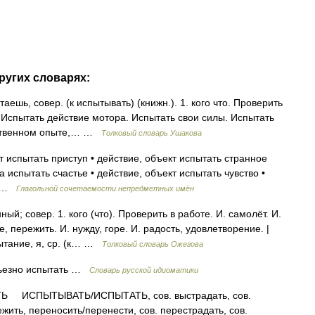
ругих словарях:
ь, совер. (к испытывать) (книжн.). 1. кого что. Проверить
. Испытать действие мотора. Испытать свои силы. Испытать
обственном опыте,… …
Толковый словарь Ушакова
т испытать приступ • действие, объект испытать странное
а испытать счастье • действие, объект испытать чувство •
кт …
Глагольной сочетаемости непредметных имён
; совер. 1. кого (что). Проверить в работе. И. самолёт. И.
е, пережить. И. нужду, горе. И. радость, удовлетворение. |
пытание, я, ср. (к… …
Толковый словарь Ожегова
рьезно испытать …
Словарь русской идиоматики
ИСПЫТЫВАТЬ/ИСПЫТАТЬ, сов. выстрадать, сов.
ежить, переносить/перенести, сов. перестрадать, сов.