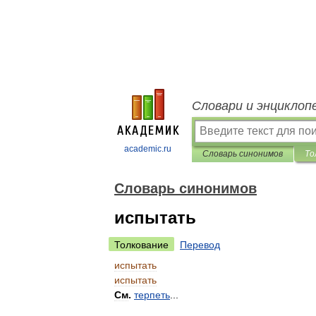
Словари и энциклоп
academic.ru
Словарь синонимов
То
Словарь синонимов
испытать
Толкование
Перевод
испытать
испытать
См
.
терпеть
...