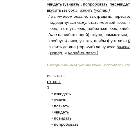
увидеть
(
увидать
),
попробовать
,
перевидат
вкусить
(
высок
.
);
изжить
(
устар
.
)
/
о
тяжёлом
опыте:
выстрадать
,
перестр
подвергнуться
чему
,
стать
жертвой
чего
,
н
чего
,
глотнуть
чего
,
набраться
чего
,
хлеб
(
или
на
собственной
)
шкуре
,
намыкаться
,
хлебнуть
)
лиха
,
узнать
,
почём
фунт
лиха
(
выпить
до
дна
(
горькую
)
чашу
чего
(
высок
(
устар
.
и
народно
-
поэт
.
)
Словарь
синонимов
русского
языка
.
Практический
сп
испытать
гл
.
сов
.
1
.
•
изведать
•
узнать
•
познать
•
увидеть
•
повидать
•
попробовать