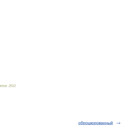
атик
.
2012
.
оброшюрованный