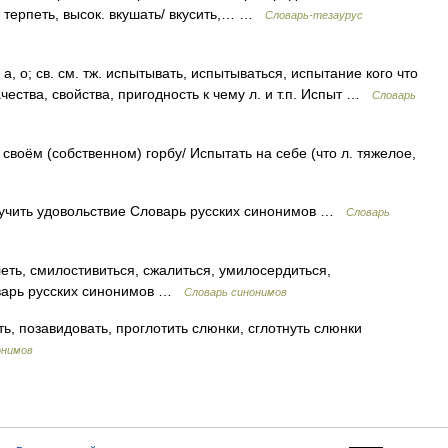
, терпеть, высок. вкушать/ вкусить,… …
Словарь-тезаурус
а, о; св. см. тж. испытывать, испытываться, испытание кого что
ачества, свойства, пригодность к чему л. и т.п. Испыт …
Словарь
своём (собственном) горбу/ Испытать на себе (что л. тяжелое,
учить удовольствие Словарь русских синонимов …
Словарь
ть, смилостивиться, сжалиться, умилосердиться,
оварь русских синонимов …
Словарь синонимов
ь, позавидовать, проглотить слюнки, сглотнуть слюнки
онимов