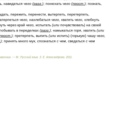
ь
,
навидаться
чего
(
разг
.
);
понюхать
чего
(
прост
.
);
познать
,
адать
,
пережить
,
перенести
,
вытерпеть
,
перетерпеть
,
атерпеться
чего
,
нахлебаться
чего
,
хватить
чего
,
хлебнуть
нуть
через
край
чего
,
испытать
(
или
почувствовать
)
на
своей
побывать
в
переделках
(
разг
.
);
намыкаться
горя
,
хватить
(
или
прост
.
);
претерпеть
,
выпить
(
или
испить
) (
горькую
)
чашу
чего
,
.
);
принять
много
мук
,
спознаться
с
чем
,
сведаться
с
чем
равочник
. —
М
.
:
Русский
язык
.
З
.
Е
.
Александрова
.
2011
.