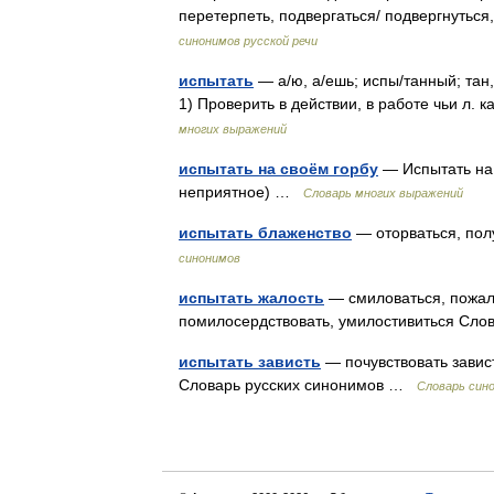
перетерпеть, подвергаться/ подвергнуться
синонимов русской речи
испытать
— а/ю, а/ешь; испы/танный; тан, 
1) Проверить в действии, в работе чьи л. к
многих выражений
испытать на своём горбу
— Испытать на 
неприятное) …
Словарь многих выражений
испытать блаженство
— оторваться, пол
синонимов
испытать жалость
— смиловаться, пожале
помилосердствовать, умилостивиться Сл
испытать зависть
— почувствовать завист
Словарь русских синонимов …
Словарь син