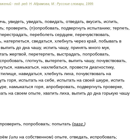
ажений
.-
под
.
ред
.
Н
.
Абрамова
,
М
.
:
Русские
словари
,
1999
.
ичь
,
увидеть
,
увидать
,
повидать
,
отведать
,
вкусить
,
испить
,
ть
;
проверить
, (
п
)
опробовать
,
подвергнуть
испытанию
;
терпеть
,
перестрадать
,
переболеть
сердцем
,
перечувствовать
,
ь
,
натерпеться
,
сведаться
,
хлебнуть
через
край
,
побывать
в
,
выпить
до
дна
чашу
,
испить
чашу
,
принять
много
мук
,
тать
жертвой
,
перетерпеть
,
выстрадать
,
попробовать
,
спробовать
,
глотнуть
,
вытерпеть
,
выпить
чашу
,
почувствовать
,
нуться
,
намыкаться
,
нахлебаться
,
провести
диагностику
,
стилище
,
навидаться
,
хлебнуть
лиха
,
почувствовать
на
уть
горя
,
испытать
на
себе
,
испытать
на
своей
шкуре
,
испить
уре
,
намыкаться
горя
,
апробировать
,
подвергнуть
проверке
,
нать
на
своем
опыте
,
хватить
лиха
,
выпить
до
дна
горькую
чашу
проверить
,
попробовать
;
попытать
(
разг
.
)
воём
(
или
на
собственном
)
опыте
,
отведать
,
испробовать
;