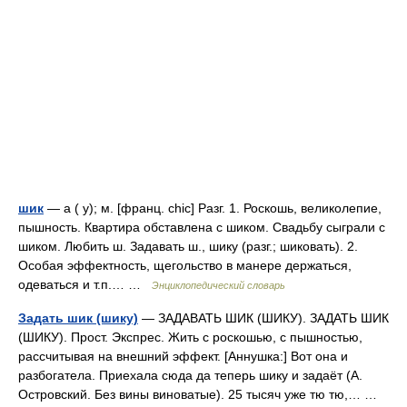
шик
— а ( у); м. [франц. chic] Разг. 1. Роскошь, великолепие,
пышность. Квартира обставлена с шиком. Свадьбу сыграли с
шиком. Любить ш. Задавать ш., шику (разг.; шиковать). 2.
Особая эффектность, щегольство в манере держаться,
одеваться и т.п.… …
Энциклопедический словарь
Задать шик (шику)
— ЗАДАВАТЬ ШИК (ШИКУ). ЗАДАТЬ ШИК
(ШИКУ). Прост. Экспрес. Жить с роскошью, с пышностью,
рассчитывая на внешний эффект. [Аннушка:] Вот она и
разбогатела. Приехала сюда да теперь шику и задаёт (А.
Островский. Без вины виноватые). 25 тысяч уже тю тю,… …