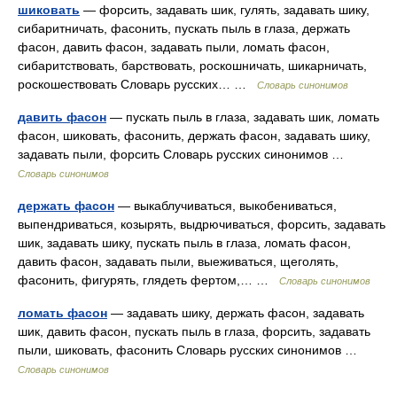
шиковать
— форсить, задавать шик, гулять, задавать шику,
сибаритничать, фасонить, пускать пыль в глаза, держать
фасон, давить фасон, задавать пыли, ломать фасон,
сибаритствовать, барствовать, роскошничать, шикарничать,
роскошествовать Словарь русских… …
Словарь синонимов
давить фасон
— пускать пыль в глаза, задавать шик, ломать
фасон, шиковать, фасонить, держать фасон, задавать шику,
задавать пыли, форсить Словарь русских синонимов …
Словарь синонимов
держать фасон
— выкаблучиваться, выкобениваться,
выпендриваться, козырять, выдрючиваться, форсить, задавать
шик, задавать шику, пускать пыль в глаза, ломать фасон,
давить фасон, задавать пыли, выеживаться, щеголять,
фасонить, фигурять, глядеть фертом,… …
Словарь синонимов
ломать фасон
— задавать шику, держать фасон, задавать
шик, давить фасон, пускать пыль в глаза, форсить, задавать
пыли, шиковать, фасонить Словарь русских синонимов …
Словарь синонимов