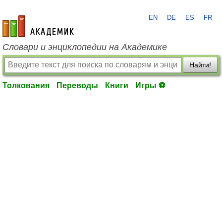
EN
DE
ES
FR
academic.ru
Словари и энциклопедии на Академике
Найти!
Толкования
Переводы
Книги
Игры ⚽