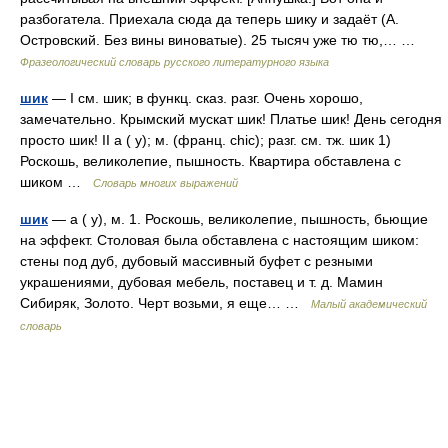
разбогатела. Приехала сюда да теперь шику и задаёт (А.
Островский. Без вины виноватые). 25 тысяч уже тю тю,… …
Фразеологический словарь русского литературного языка
шик
— I см. шик; в функц. сказ. разг. Очень хорошо,
замечательно. Крымский мускат шик! Платье шик! День сегодня
просто шик! II а ( у); м. (франц. chic); разг. см. тж. шик 1)
Роскошь, великолепие, пышность. Квартира обставлена с
шиком …
Словарь многих выражений
шик
— а ( у), м. 1. Роскошь, великолепие, пышность, бьющие
на эффект. Столовая была обставлена с настоящим шиком:
стены под дуб, дубовый массивный буфет с резными
украшениями, дубовая мебель, поставец и т. д. Мамин
Сибиряк, Золото. Черт возьми, я еще… …
Малый академический
словарь