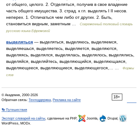
от общего, целого. 2. Отделяться, получив в свое владение
часть общего имущества. 3. страд. к гл. выделять I II несов.
неперех. 1. Отличаться чем либо от других. 2. Быть,
становиться видным, заметным …
Современный толковый словарь
русского языка Ефремовой
выделяться
— выделяться, выделяюсь, выделяемся,
выделяешься, выделяетесь, выделяется, выделяются,
выделяясь, выделялся, выделялась, выделялось, выделялись,
выделяйся, выделяйтесь, выделяющийся, выделяющаяся,
выделяющееся, выделяющиеся, выделяющегося,… …
Формы
слов
© Академик, 2000-2026
18+
Обратная связь:
Техподдержка
,
Реклама на сайте
👣 Путешествия
Экспорт словарей на сайты
, сделанные на PHP,
Joomla,
Drupal,
WordPress, MODx.