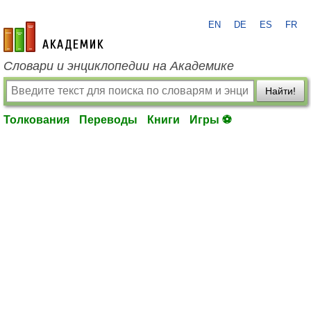
EN
DE
ES
FR
academic.ru
Словари и энциклопедии на Академике
Найти!
Толкования
Переводы
Книги
Игры ⚽