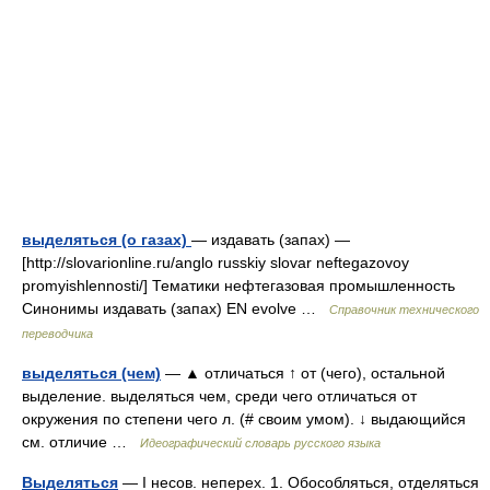
выделяться (о газах)
— издавать (запах) —
[http://slovarionline.ru/anglo russkiy slovar neftegazovoy
promyishlennosti/] Тематики нефтегазовая промышленность
Синонимы издавать (запах) EN evolve …
Справочник технического
переводчика
выделяться (чем)
— ▲ отличаться ↑ от (чего), остальной
выделение. выделяться чем, среди чего отличаться от
окружения по степени чего л. (# своим умом). ↓ выдающийся
см. отличие …
Идеографический словарь русского языка
Выделяться
— I несов. неперех. 1. Обособляться, отделяться