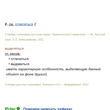
2.
см.
отделяться
2
Словарь синонимов русского языка. Практический справочник. — М.: Русский
язык.
З. Е. Александрова
.
2011
.
выделяться
гл. несов.
• отличаться
• выдаваться
иметь характерную особенность, выделяющую данный
объект на фоне других
)
Словарь русских синонимов. Контекст 5.0 — Информатик.
2012
.
.
Игры ⚽
Поможем написать реферат