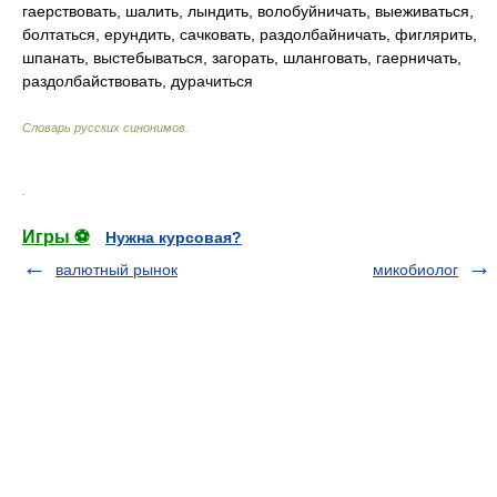
гаерствовать, шалить, лындить, волобуйничать, выеживаться,
болтаться, ерундить, сачковать, раздолбайничать, фиглярить,
шпанать, выстебываться, загорать, шланговать, гаерничать,
раздолбайствовать, дурачиться
Словарь русских синонимов
.
.
Игры ⚽
Нужна курсовая?
валютный рынок
микобиолог