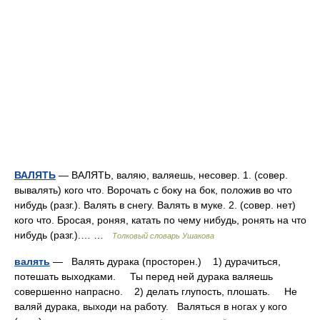
ВАЛЯТЬ
— ВАЛЯТЬ, валяю, валяешь, несовер. 1. (совер.
вывалять) кого что. Ворочать с боку на бок, положив во что
нибудь (разг.). Валять в снегу. Валять в муке. 2. (совер. нет)
кого что. Бросая, роняя, катать по чему нибудь, ронять на что
нибудь (разг.).… …
Толковый словарь Ушакова
валять
— Валять дурака (просторен.) 1) дурачиться,
потешать выходками. Ты перед ней дурака валяешь
совершенно напрасно. 2) делать глупость, плошать. Не
валяй дурака, выходи на работу. Валяться в ногах у кого