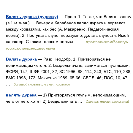
Валять дурака (дурочку)
— Прост. 1. То же, что Валять ваньку
(в 1 м знач.). …Вечером Карабанов валял дурака и вертелся
между кроватями, как бес (А. Макаренко. Педагогическая
поэма). 2. Поступать глупо, неразумно; делать глупости. Имей
характер! С таким голосом нельзя… …
Фразеологический словарь
русского литературного языка
Валять дурака
— Разг. Неодобр. 1. Притворяться не
понимающим чего л. 2. Бездельничать, заниматься пустяками.
ФСРЯ, 147; ШЗФ 2001, 32; ЗС 1996, 88, 114, 243; БТС, 110, 288;
БМС 1998, 172; Мокиенко 1989, 65 66; СБГ 5, 46; ПОС, 10, 47
…
Большой словарь русских поговорок
валять дурака
— 1) Притворяться глупым, непонимающим,
чего от него хотят. 2) Бездельничать …
Словарь многих выражений