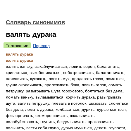
Словарь синонимов
валять дурака
Толкование
Перевод
валять дурака
валять дурака
валять ваньку, выкаблучиваться, ловить ворон, балаганить,
кривляться, выкобениваться, лоботрясничать, балаганничать,
паясничать, куковать, ловить мух, продавать глаза, ломаться,
груши околачивать, пролеживать бока, ловить галок, ломать
петрушку, разыгрывать шута горохового, болтаться без дела,
ломать ваньку, выламываться, корчить дурака, разыгрывать
шута, валять петрушку, плевать в потолок, шизовать, слоняться
без дела, ломать дурака, колбаситься, дурить, дурью маяться,
фиглярничать, скоморошничать, школьничать,
волобуйствовать, глупить, бездельничать, проказничать,
волынить, вести себя глупо, дурью мучиться, делать глупости,