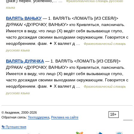
(разг.) перен. усиленно,… …
Фразеологический словарь русского
языка
ВАЛЯТЬ ВАНЬКУ
— 1. ВАЛЯ/ТЬ <ЛОМА/ТЬ [ИЗ СЕБЯ/]>
ДУРАКА/ <ДУ/РОЧКУ, ВА/НЬКУ> кто Кривляться, паясничать.
Имеется в виду, что лицо (Х) ведёт себя вызывающе глупо,
часто досаждая своими выходками окружающим. Говорится с
неодобрением. фам. ✦ Х валяет д …
Фразеологический словарь
русского языка
ВАЛЯТЬ ДУРАЧКА
— 1. ВАЛЯ/ТЬ <ЛОМА/ТЬ [ИЗ СЕБЯ/]>
ДУРАКА/ <ДУ/РОЧКУ, ВА/НЬКУ> кто Кривляться, паясничать.
Имеется в виду, что лицо (Х) ведёт себя вызывающе глупо,
часто досаждая своими выходками окружающим. Говорится с
неодобрением. фам. ✦ Х валяет д …
Фразеологический словарь
русского языка
© Академик, 2000-2026
18+
Обратная связь:
Техподдержка
,
Реклама на сайте
👣 Путешествия