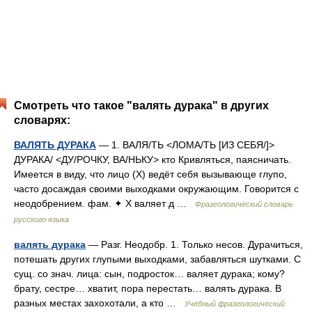
Смотреть что такое "валять дурака" в других
словарях:
ВАЛЯТЬ ДУРАКА
— 1. ВАЛЯ/ТЬ <ЛОМА/ТЬ [ИЗ СЕБЯ/]>
ДУРАКА/ <ДУ/РОЧКУ, ВА/НЬКУ> кто Кривляться, паясничать.
Имеется в виду, что лицо (Х) ведёт себя вызывающе глупо,
часто досаждая своими выходками окружающим. Говорится с
неодобрением. фам. ✦ Х валяет д …
Фразеологический словарь
русского языка
валять дурака
— Разг. Неодобр. 1. Только несов. Дурачиться,
потешать других глупыми выходками, забавляться шутками. С
сущ. со знач. лица: сын, подросток… валяет дурака; кому?
брату, сестре… хватит, пора перестать… валять дурака. В
разных местах захохотали, а кто …
Учебный фразеологический