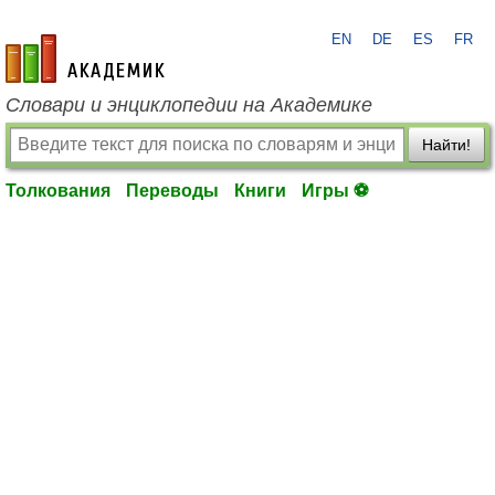
EN
DE
ES
FR
academic.ru
Словари и энциклопедии на Академике
Найти!
Толкования
Переводы
Книги
Игры ⚽