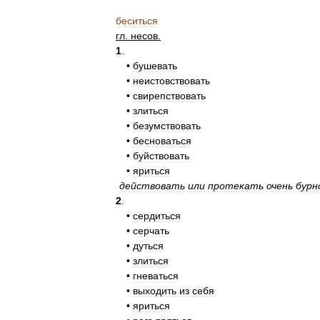
беситься
гл
.
несов
.
1
.
•
бушевать
•
неистовствовать
•
свирепствовать
•
злиться
•
безумствовать
•
бесноваться
•
буйствовать
•
яриться
действовать
или
протекать
очень
бурн
2
.
•
сердиться
•
серчать
•
дуться
•
злиться
•
гневаться
•
выходить
из
себя
•
яриться