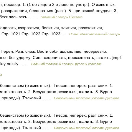
есовер. 1. (1 ое лицо и 2 е лицо не употр.). О животных:
раздражении, бесноваться (разг.). Б. при всякой неудаче. 3.
ети бесились весь… …
Толковый словарь Ожегова
довать, взорваться, беситься, злиться, разозлиться,
0 Стр. 1021 Стр. 1022 Стр. 1023 …
Новый объяснительный словарь
Перен. Разг. сниж. Вести себя шаловливо, несерьезно,
ься без удержу; Син.: озорничать, проказничать, шалить [impf.
d, play noisily… …
Большой толковый словарь русских глаголов
ов
ешенством (о животных). II несов. неперех. разг. сниж. 1.
стовствовать. 2. Безудержно резвиться; шалить. 3. Бурно
лах природы). Толковый… …
Современный толковый словарь русского
ешенством (о животных). II несов. неперех. разг. сниж. 1.
стовствовать. 2. Безудержно резвиться; шалить. 3. Бурно
лах природы). Толковый… …
Современный толковый словарь русского