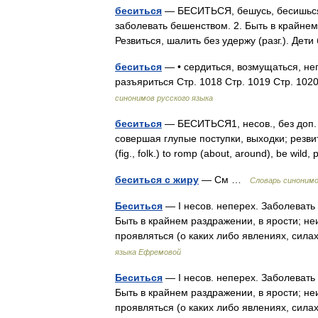
беситься
— БЕСИТЬСЯ, бешусь, бесишься; н
заболевать бешенством. 2. Быть в крайнем 
Резвиться, шалить без удержу (разг.). Д
беситься
— • сердиться, возмущаться, него
разъяриться Стр. 1018 Стр. 1019 Стр. 102
синонимов русского языка
беситься
— БЕСИТЬСЯ1, несов., без доп. 
совершая глупые поступки, выходки; резвит
(fig., folk.) to romp (about, around), be wil
беситься с жиру
— См …
Словарь синоним
Беситься
— I несов. неперех. Заболевать б
Быть в крайнем раздражении, в ярости; неи
проявляться (о каких либо явлениях, си
языка Ефремовой
Беситься
— I несов. неперех. Заболевать б
Быть в крайнем раздражении, в ярости; неи
проявляться (о каких либо явлениях, си