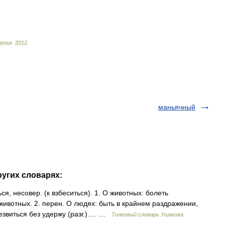
атик
.
2012
.
маньячный
ругих словарях:
 несовер. (к взбеситься). 1. О животных: болеть
животных. 2. перен. О людях: быть в крайнем раздражении,
Резвиться без удержу (разг.).… …
Толковый словарь Ушакова