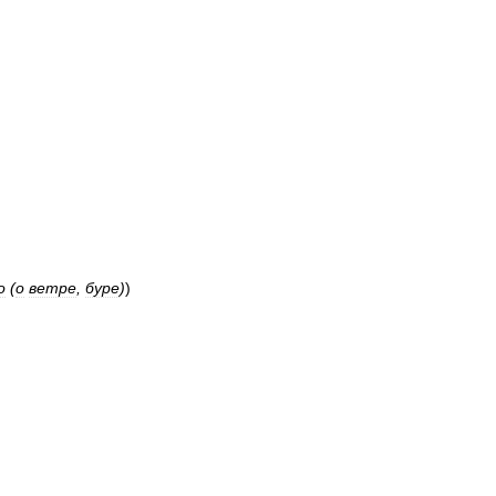
о
(
о
ветре
,
буре
)
)