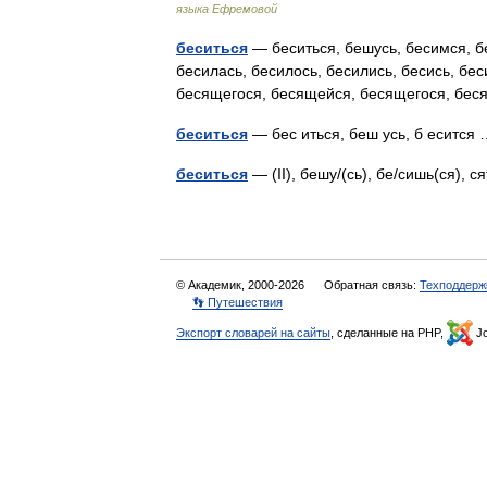
языка Ефремовой
беситься
— беситься, бешусь, бесимся, бе
бесилась, бесилось, бесились, бесись, б
бесящегося, бесящейся, бесящегося, б
беситься
— бес иться, беш усь, б еситс
беситься
— (II), бешу/(сь), бе/сишь(ся), 
© Академик, 2000-2026
Обратная связь:
Техподдерж
👣 Путешествия
Экспорт словарей на сайты
, сделанные на PHP,
Jo