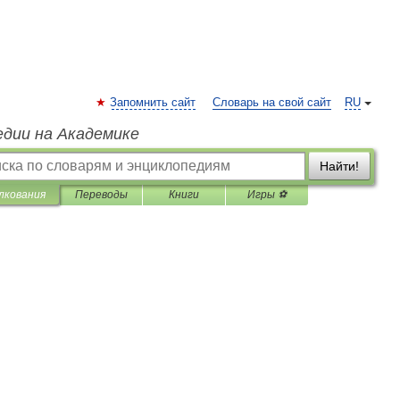
Запомнить сайт
Словарь на свой сайт
RU
едии на Академике
Найти!
лкования
Переводы
Книги
Игры ⚽