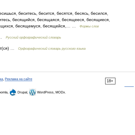
сишься, беситесь, бесится, бесятся, бесясь, бесился,
еситесь, бесящийся, бесящаяся, бесящееся, бесящиеся,
есящихся, бесящемуся, бесящейся,… …
Формы слов
я …
Русский орфографический словарь
сят(ся) …
Орфографический словарь русского языка
ка
,
Реклама на сайте
18+
omla,
Drupal,
WordPress, MODx.