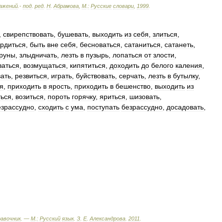
ажений
.-
под
.
ред
.
Н
.
Абрамова
,
М
.
:
Русские
словари
,
1999
.
,
свирепствовать
,
бушевать
,
выходить
из
себя
,
злиться
,
рдиться
,
быть
вне
себя
,
бесноваться
,
сатаниться
,
сатанеть
,
руны
,
злыдничать
,
лезть
в
пузырь
,
лопаться
от
злости
,
ваться
,
возмущаться
,
кипятиться
,
доходить
до
белого
каления
,
ать
,
резвиться
,
играть
,
буйствовать
,
серчать
,
лезть
в
бутылку
,
я
,
приходить
в
ярость
,
приходить
в
бешенство
,
выходить
из
ься
,
возиться
,
пороть
горячку
,
яриться
,
шизовать
,
езрассудно
,
сходить
с
ума
,
поступать
безрассудно
,
досадовать
,
равочник
. —
М
.
:
Русский
язык
.
З
.
Е
.
Александрова
.
2011
.