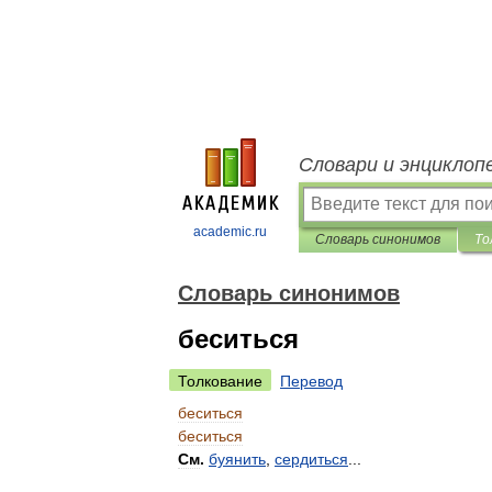
Словари и энциклоп
academic.ru
Словарь синонимов
То
Словарь синонимов
беситься
Толкование
Перевод
беситься
беситься
См
.
буянить
,
сердиться
...