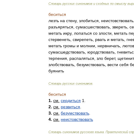
Словарь
русских
синонимов
и
сходных
по
смыслу
выр
беситься
лезть
на
стену
,
злобиться
,
неистовствовать
разъяряться
,
сумасшествовать
,
звереть
,
се
метать
икру
,
лопаться
со
злости
,
метать
пе
стервенеть
,
свирепеть
,
рвать
и
метать
,
гне
метать
громы
и
молнии
,
нервничать
,
лютов
сумасшедствовать
,
юродствовать
,
гневитьс
терпения
,
распаляться
,
зло
берет
,
щетинит
злобствовать
,
безумствовать
,
вести
себя
б
буянить
Словарь
русских
синонимов
.
беситься
1
.
см
.
сердиться
1
.
2
.
см
.
резвиться
.
3
.
см
.
безумствовать
.
4
.
см
.
неистовствовать
Словарь
синонимов
русского
языка
.
Практический
сп