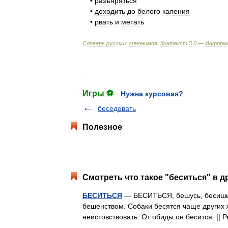
•
разъяряться
•
доходить
до
белого
каления
•
рвать
и
метать
Словарь
русских
синонимов
.
Контекст
5
.
0
—
Информ
.
Игры ⚽
Нужна курсовая?
беседовать
Полезное
Смотреть что такое "беситься" в д
БЕСИТЬСЯ
— БЕСИТЬСЯ, бешусь, бесишься,
бешенством. Собаки бесятся чаще других 
неистовствовать. От обиды он бесится. || 