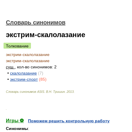
Словарь синонимов
экстрим-скалолазание
Толкование
экстрим-скалолазание
экстрим-скалолазание
сущ.
, кол-во синонимов: 2
•
скалолазание
(7)
•
экстрим-спорт
(85)
Словарь синонимов ASIS.
В.Н. Тришин
.
2013
.
.
Игры ⚽
Поможем решить контрольную работу
Синонимы
: