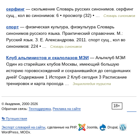
серфинг
— скольжение Словарь русских синонимов. серфинг
сущ., кол во синонимов: 6 • просмотр (32) • …
Словарь синонимов
спорт
— физическая культура, физкультура Словарь
синонимов русского языка. Практический справочник. М.:
Русский язык. З. Е. Александрова. 2011. спорт сущ., кол во
синонимов: 224 • …
Словарь синонимов
Клуб альпинистов и скалолазов МЭИ
— Альпклуб МЭИ
Один из старейших клубов Москвы, имеющий большую
историю горовосхождений и сохранившийся до сегодняшних
дней! Содержание 1 История 2 Клуб сегодня 3 Расписание
тренировок и карта прохода …
Энциклопедия туриста
© Академик, 2000-2026
18+
Обратная связь:
Техподдержка
,
Реклама на сайте
👣 Путешествия
Экспорт словарей на сайты
, сделанные на PHP,
Joomla,
Drupal,
WordPress, MODx.