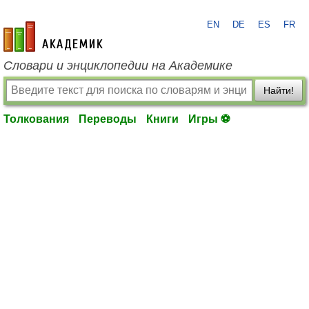
EN
DE
ES
FR
academic.ru
Словари и энциклопедии на Академике
Найти!
Толкования
Переводы
Книги
Игры ⚽