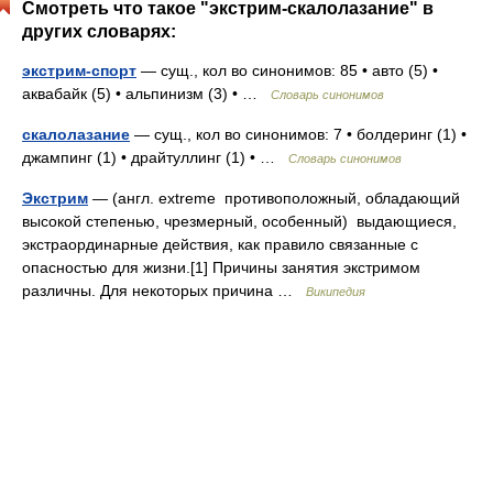
Смотреть что такое "экстрим-скалолазание" в
других словарях:
экстрим-спорт
— сущ., кол во синонимов: 85 • авто (5) •
аквабайк (5) • альпинизм (3) • …
Словарь синонимов
скалолазание
— сущ., кол во синонимов: 7 • болдеринг (1) •
джампинг (1) • драйтуллинг (1) • …
Словарь синонимов
Экстрим
— (англ. extreme противоположный, обладающий
высокой степенью, чрезмерный, особенный) выдающиеся,
экстраординарные действия, как правило связанные с
опасностью для жизни.[1] Причины занятия экстримом
различны. Для некоторых причина …
Википедия