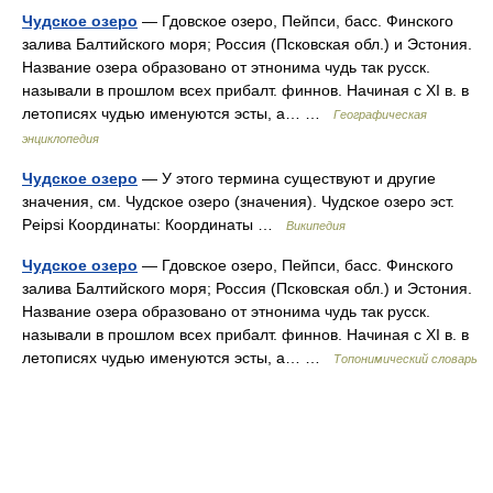
Чудское озеро
— Гдовское озеро, Пейпси, басс. Финского
залива Балтийского моря; Россия (Псковская обл.) и Эстония.
Название озера образовано от этнонима чудь так русск.
называли в прошлом всех прибалт. финнов. Начиная с XI в. в
летописях чудью именуются эсты, а… …
Географическая
энциклопедия
Чудское озеро
— У этого термина существуют и другие
значения, см. Чудское озеро (значения). Чудское озеро эст.
Peipsi Координаты: Координаты …
Википедия
Чудское озеро
— Гдовское озеро, Пейпси, басс. Финского
залива Балтийского моря; Россия (Псковская обл.) и Эстония.
Название озера образовано от этнонима чудь так русск.
называли в прошлом всех прибалт. финнов. Начиная с XI в. в
летописях чудью именуются эсты, а… …
Топонимический словарь