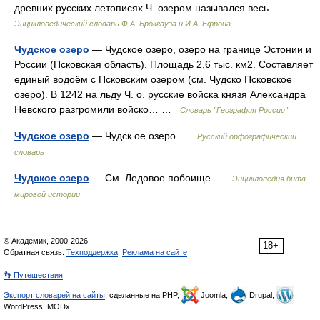
древних русских летописях Ч. озером назывался весь… …
Энциклопедический словарь Ф.А. Брокгауза и И.А. Ефрона
Чудское озеро
— Чудское озеро, озеро на границе Эстонии и
России (Псковская область). Площадь 2,6 тыс. км2. Составляет
единый водоём с Псковским озером (см. Чудско Псковское
озеро). В 1242 на льду Ч. о. русские войска князя Александра
Невского разгромили войско… …
Словарь "География России"
Чудское озеро
— Чудск ое озеро …
Русский орфографический
словарь
Чудское озеро
— См. Ледовое побоище …
Энциклопедия битв
мировой истории
© Академик, 2000-2026
18+
Обратная связь:
Техподдержка
,
Реклама на сайте
👣 Путешествия
Экспорт словарей на сайты
, сделанные на PHP,
Joomla,
Drupal,
WordPress, MODx.