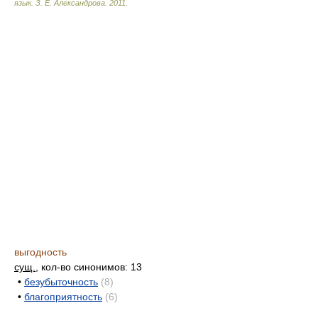
язык.
З. Е. Александрова
.
2011
.
выгодность
сущ.
, кол-во синонимов: 13
•
безубыточность
(8)
•
благоприятность
(6)