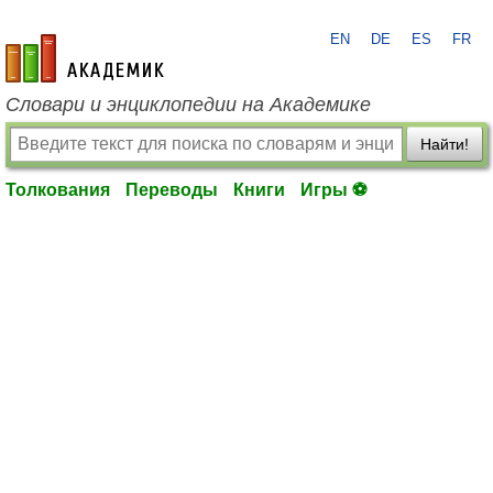
EN
DE
ES
FR
academic.ru
Словари и энциклопедии на Академике
Найти!
Толкования
Переводы
Книги
Игры ⚽