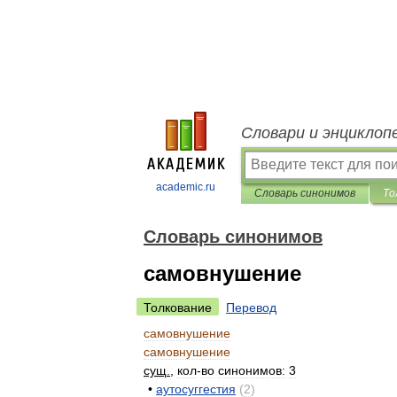
Словари и энциклоп
academic.ru
Словарь синонимов
То
Словарь синонимов
самовнушение
Толкование
Перевод
самовнушение
самовнушение
сущ
.
,
кол
-
во
синонимов:
3
•
аутосуггестия
(
2
)