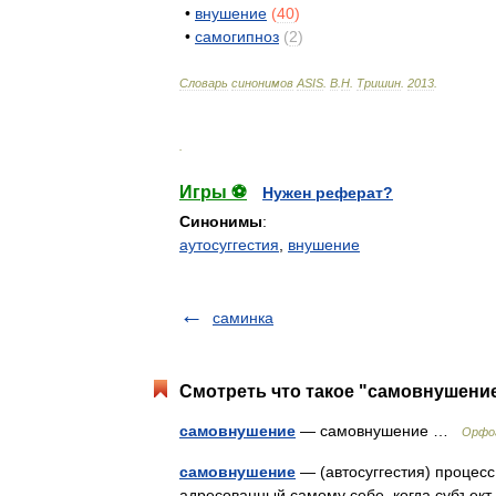
•
внушение
(
40
)
•
самогипноз
(
2
)
Словарь
синонимов
ASIS
.
В
.
Н
.
Тришин
.
2013
.
.
Игры ⚽
Нужен реферат?
Синонимы
:
аутосуггестия
,
внушение
саминка
Смотреть что такое "самовнушение
самовнушение
— самовнушение …
Орфог
самовнушение
— (автосуггестия) процесс
адресованный самому себе, когда субъект