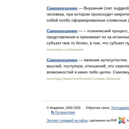
Самовнушение
— Внушение (лат. suggesti
человека, при котором происходит некрит
собой особо сформированные словесные
Самовнушение
— – психический процесс,
представления и принимает их за истинны
субъект чем то болен, в том, что субъект л
психологии и педагогике
Самовнушение
— явление аутосуггестии,
мыслей, поступков, отношений; это само
возможностей в каких либо целях. Само
культуры (энциклопедический словарь педагога)
© Академик, 2000-2026
Обратная связь:
Техподдерж
👣 Путешествия
Экспорт словарей на сайты
, сделанные на PHP,
Jo