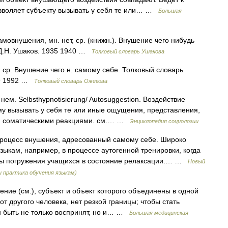
зволяет субъекту вызывать у себя те или… …
Большая
нушения, мн. нет, ср. (книжн.). Внушение чего нибудь
 Д.Н. Ушаков. 1935 1940 …
Толковый словарь Ушакова
. Внушение чего н. самому себе. Толковый словарь
49 1992 …
Толковый словарь Ожегова
нем. Selbsthypnotisierung/ Autosuggestion. Воздействие
у вызывать у себя те или иные ощущения, представления,
и и соматическими реакциями. см.… …
Энциклопедия социологии
есс внушения, адресованный самому себе. Широко
ыкам, например, в процессе аутогенной тренировки, когда
емы погружения учащихся в состояние релаксации.… …
Новый
 практика обучения языкам)
ение (см.), субъект и объект которого объединены в одной
т другого человека, нет резкой границы; чтобы стать
 быть не только воспринят, но и… …
Большая медицинская