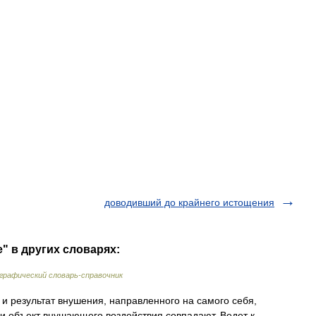
доводивший до крайнего истощения
" в других словарях:
рафический словарь-справочник
 и результат внушения, направленного на самого себя,
 и объект внушающего воздействия совпадают. Ведет к