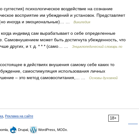
o суггестия) психологическое воздействие на сознание
ическое восприятие им убеждений и установок. Представляет
 (но иногда и эмоциональные)… …
Википедия
 когда индивид сам вырабатывает о себе определенные
е. Самовнушением может быть достигнута убежденность, что
учше других, и т. д. * * * (само… …
Энциклопедический словарь по
 состоящее в действиях внушения самому себе каких то
побуждение, самостимуляция использования личных
внушение – это метод самовоспитания,… …
Основы духовной
ка
,
Реклама на сайте
18+
omla,
Drupal,
WordPress, MODx.