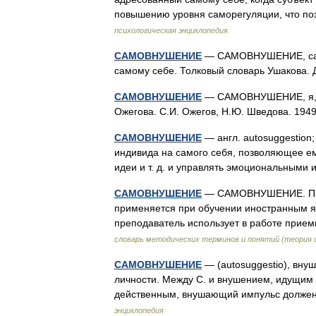
повышению уровня саморегуляции, что по
психологическая энциклопедия
САМОВНУШЕНИЕ
— САМОВНУШЕНИЕ, самов
самому себе. Толковый словарь Ушакова.
САМОВНУШЕНИЕ
— САМОВНУШЕНИЕ, я, ср
Ожегова. С.И. Ожегов, Н.Ю. Шведова. 19
САМОВНУШЕНИЕ
— англ. autosuggestion; 
индивида на самого себя, позволяющее ем
идеи и т. д. и управлять эмоциональным
САМОВНУШЕНИЕ
— САМОВНУШЕНИЕ. Проц
применяется при обучении иностранным яз
преподаватель использует в работе при
словарь методических терминов и понятий (теория и
САМОВНУШЕНИЕ
— (autosuggestio), внуш
личности. Между С. и внушением, идущим о
действенным, внушающий импульс должен
энциклопедия