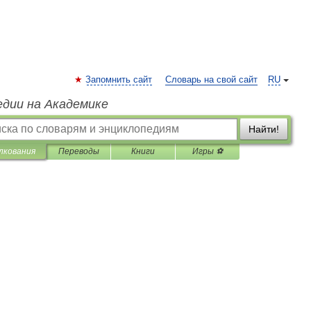
Запомнить сайт
Словарь на свой сайт
RU
едии на Академике
Найти!
лкования
Переводы
Книги
Игры ⚽