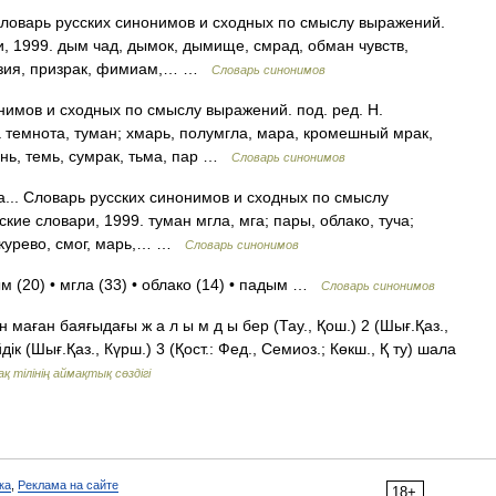
Словарь русских синонимов и сходных по смыслу выражений.
и, 1999. дым чад, дымок, дымище, смрад, обман чувств,
люзия, призрак, фимиам,… …
Словарь синонимов
нимов и сходных по смыслу выражений. под. ред. Н.
а темнота, туман; хмарь, полумгла, мара, кромешный мрак,
нь, темь, сумрак, тьма, пар …
Словарь синонимов
ча... Словарь русских синонимов и сходных по смыслу
кие словари, 1999. туман мгла, мга; пары, облако, туча;
 курево, смог, марь,… …
Словарь синонимов
м (20) • мгла (33) • облако (14) • падым …
Словарь синонимов
 маған баяғыдағы ж а л ы м д ы бер (Тау., Қош.) 2 (Шығ.Қаз.,
йдік (Шығ.Қаз., Күрш.) 3 (Қост.: Фед., Семиоз.; Көкш., Қ ту) шала
ақ тілінің аймақтық сөздігі
ка
,
Реклама на сайте
18+