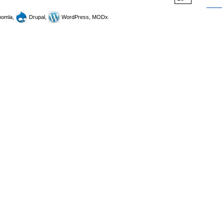
omla,
Drupal,
WordPress, MODx.