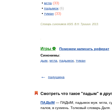
•
мгла
(
33
)
•
падымок
(
6
)
•
туман
(
33
)
Словарь
синонимов
ASIS
.
В
.
Н
.
Тришин
.
2013
.
.
Игры ⚽
Поможем написать реферат
Синонимы
:
дым
,
мгла
,
падымок
,
туман
падушина
Смотреть что такое "падым" в дру
ПАДЫМ
— ПАДЫМ, падымок муж. мгла, сух
палов, в сухмень. Толковый словарь Даля