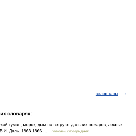
велоштаны
гих словарях:
ой туман, морок, дым по ветру от дальних пожаров, лесных
. В.И. Даль. 1863 1866 …
Толковый словарь Даля