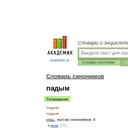
Словари и энциклоп
academic.ru
Словарь синонимов
То
Словарь синонимов
падым
Толкование
падым
падым
сущ
.
,
кол
-
во
синонимов:
4
•
дым
(
20
)