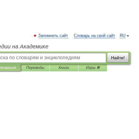
Запомнить сайт
Словарь на свой сайт
RU
едии на Академике
Найти!
лкования
Переводы
Книги
Игры ⚽