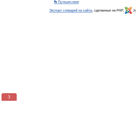
👣 Путешествия
Экспорт словарей на сайты
, сделанные на PHP,
Jo
3