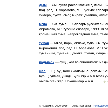
дым
— См. суета рассеиваться дымом... 
под. ред. Н. Абрамова, М.: Русские словар
химера, суета, смог, мираж, дымина, ил
мгла
— См. туман... Словарь русских сино
Абрамова, М.: Русские словари, 1999. мгл
кромешная тьма, непроглядная тьма, теме
туман
— Мгла, пары, облако, туча. См. ту
выражений. под. ред. Н. Абрамова, М.: Русс
туманище, туманец, дымка, томан, хмарь,
падымок
— сущ., кол во синонимов: 6 • ды
жал
— 1 (Тау., Қош.) жалақы, еңбекақы. Сен
Күрш.) үймек, үйінді. Бүгін бір ж а л тезек ү
жыртылған жер. Соқашылар ж а л… …
Қаз
© Академик, 2000-2026
Обратная связь:
Техподдерж