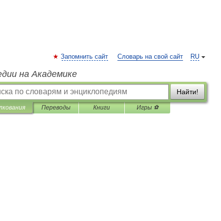
Запомнить сайт
Словарь на свой сайт
RU
едии на Академике
Найти!
лкования
Переводы
Книги
Игры ⚽