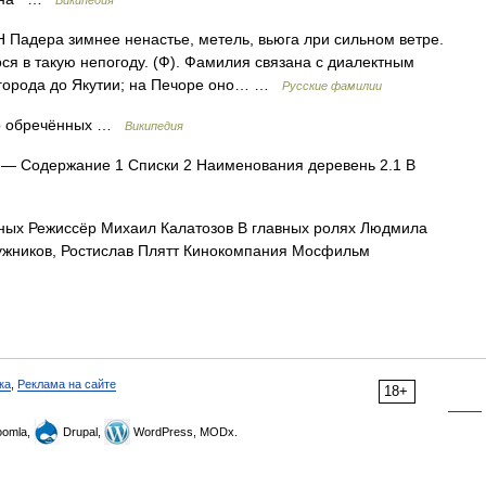
Википедия
ера зимнее ненастье, метель, вьюга лри сильном ветре.
ся в такую непогоду. (Ф). Фамилия связана с диалектным
вгорода до Якутии; на Печоре оно… …
Русские фамилии
р обречённых …
Википедия
— Содержание 1 Списки 2 Наименования деревень 2.1 В
ных Режиссёр Михаил Калатозов В главных ролях Людмила
ужников, Ростислав Плятт Кинокомпания Мосфильм
ка
,
Реклама на сайте
18+
omla,
Drupal,
WordPress, MODx.