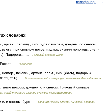
велофонарь
гих словарях:
., архан., пермяц., сиб. буря с вихрем, дождем, со снегом,
 вьюга, при сильном ветре; падарь, зимняя непогодь, снег и
умов), Падорога… …
Толковый словарь Даля
ияРоссия …
Википедия
овгор., псковск., арханг., перм., сиб. (Даль), падарь ж.
РФВ 21, 216) …
Этимологический словарь русского языка Макса Фасмера
ильным ветром, дождем или снегом. Толковый словарь
еменный толковый словарь русского языка Ефремовой
м или снегом, буря …
Топонимический словарь Амурской области
ана …