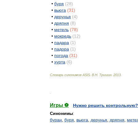
•
буря
(
28
)
•
вьюга
(
31
)
•
дерунья
(
4
)
•
дряпня
(
8
)
•
метель
(
78
)
•
мокредь
(
12
)
•
падара
(
1
)
•
падора
(
1
)
•
погода
(
31
)
•
хурта
(
6
)
Словарь
синонимов
ASIS
.
В
.
Н
.
Тришин
.
2013
.
.
Игры ⚽
Нужно решить контрольную?
Синонимы
:
буран
,
буря
,
вьюга
,
дерунья
,
дряпня
,
мете