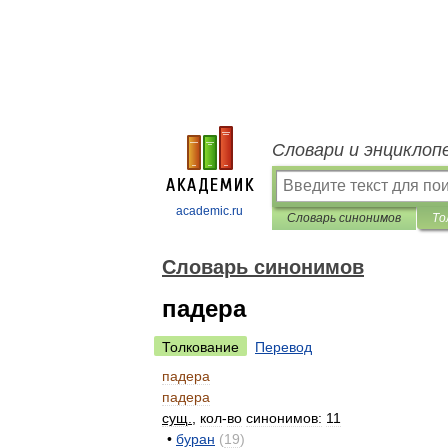
Словари и энциклоп
academic.ru
Словарь синонимов
То
Словарь синонимов
падера
Толкование
Перевод
падера
падера
сущ
.
,
кол
-
во
синонимов:
11
•
буран
(
19
)