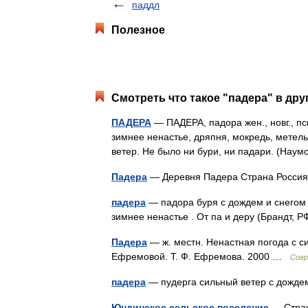
паддл
Полезное
Смотреть что такое "падера" в дру
ПАДЕРА
— ПАДЕРА, падора жен., новг., пск
зимнее ненастье, дряпня, мокредь, метель,
ветер. Не было ни бури, ни падари. (На
Падера
— Деревня Падера Страна Росс
падера
— падора буря с дождем и снегом , н
зимнее ненастье . От па и деру (Брандт, 
Падера
— ж. местн. Ненастная погода с с
Ефремовой. Т. Ф. Ефремова. 2000 …
Совр
падера
— пудерга сильный ветер с дожде
Юндинское сельское поселение
— Стр