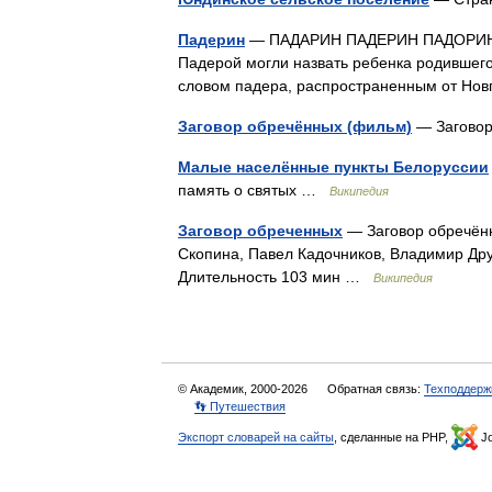
Падерин
— ПАДАРИН ПАДЕРИН ПАДОРИН Пад
Падерой могли назвать ребенка родившего
словом падера, распространенным от Но
Заговор обречённых (фильм)
— Загово
Малые населённые пункты Белоруссии
память о святых …
Википедия
Заговор обреченных
— Заговор обречён
Скопина, Павел Кадочников, Владимир Др
Длительность 103 мин …
Википедия
© Академик, 2000-2026
Обратная связь:
Техподдерж
👣 Путешествия
Экспорт словарей на сайты
, сделанные на PHP,
Jo