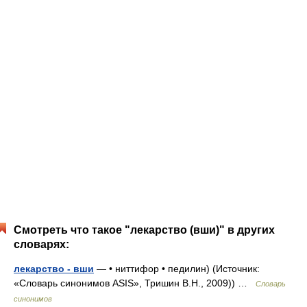
Смотреть что такое "лекарство (вши)" в других
словарях:
лекарство - вши
— • ниттифор • педилин) (Источник:
«Словарь синонимов ASIS», Тришин В.Н., 2009)) …
Словарь
синонимов