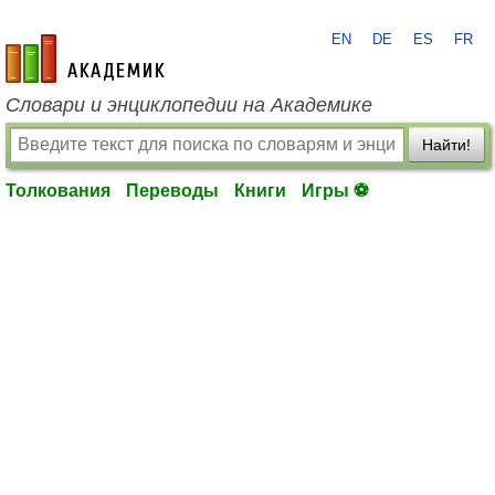
EN
DE
ES
FR
academic.ru
Словари и энциклопедии на Академике
Найти!
Толкования
Переводы
Книги
Игры ⚽