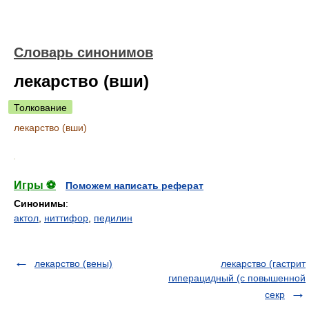
Словарь синонимов
лекарство (вши)
Толкование
лекарство (вши)
.
Игры ⚽
Поможем написать реферат
Синонимы
:
актол
,
ниттифор
,
педилин
лекарство (вены)
лекарство (гастрит
гиперацидный (с повышенной
секр