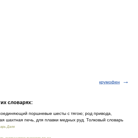
крумофен
гих словарях:
 соединяющий поршневые шесты с тягою; род привода,
кая шахтная печь, для плавки медных руд. Толковый словарь
варь Даля