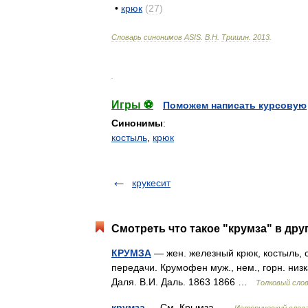
•
крюк
(
27
)
Словарь
синонимов
ASIS
.
В
.
Н
.
Тришин
.
2013
.
.
Игры ⚽
Поможем написать курсовую
Синонимы
:
костыль
,
крюк
крукесит
Смотреть что такое "крумза" в дру
КРУМЗА
— жен. железный крюк, костыль,
передачи. Крумофен муж., нем., горн. низ
Даля. В.И. Даль. 1863 1866 …
Толковый сло
крумза
— См. Крымза …