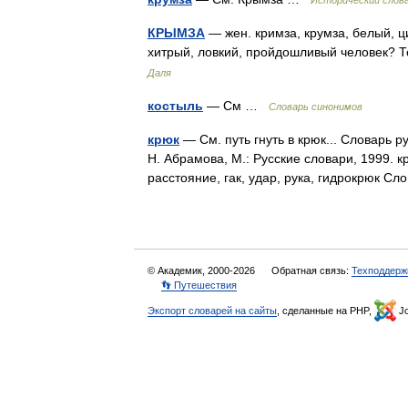
Исторический слова
КРЫМЗА
— жен. кримза, крумза, белый, ци
хитрый, ловкий, пройдошливый человек? 
Даля
костыль
— См …
Словарь синонимов
крюк
— См. путь гнуть в крюк... Словарь 
Н. Абрамова, М.: Русские словари, 1999. к
расстояние, гак, удар, рука, гидрокрюк 
© Академик, 2000-2026
Обратная связь:
Техподдерж
👣 Путешествия
Экспорт словарей на сайты
, сделанные на PHP,
Jo