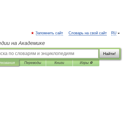
Запомнить сайт
Словарь на свой сайт
RU
едии на Академике
Найти!
лкования
Переводы
Книги
Игры ⚽