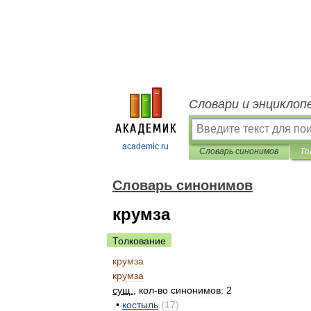
Словари и энциклоп
academic.ru
Словарь синонимов
То
Словарь синонимов
крумза
Толкование
крумза
крумза
сущ
.
,
кол
-
во
синонимов:
2
•
костыль
(
17
)