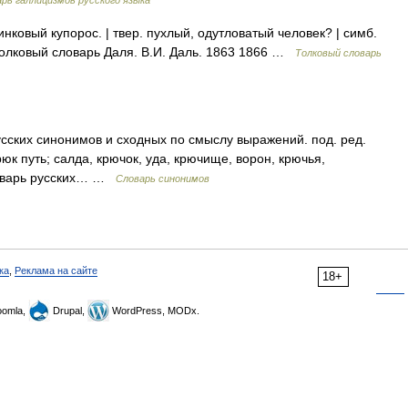
рь галлицизмов русского языка
нковый купорос. | твер. пухлый, одутловатый человек? | симб.
Толковый словарь Даля. В.И. Даль. 1863 1866 …
Толковый словарь
русских синонимов и сходных по смыслу выражений. под. ред.
рюк путь; салда, крючок, уда, крючище, ворон, крючья,
Словарь русских… …
Словарь синонимов
ка
,
Реклама на сайте
18+
omla,
Drupal,
WordPress, MODx.