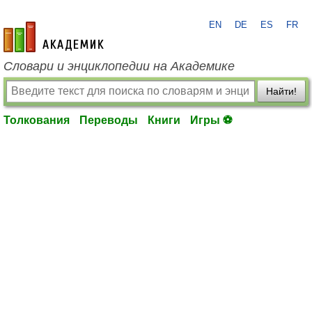
EN
DE
ES
FR
academic.ru
Словари и энциклопедии на Академике
Найти!
Толкования
Переводы
Книги
Игры ⚽