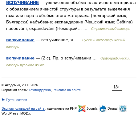
ВСПУЧИВАНИЕ
— увеличение объёма пластичного материала
с образованием ячеистой структуры в результате выделения
газа или пара в объёме этого материала (Болгарский язык;
Български) набъбване; експандиране (Чешский язык; Čeština)
nadouvání; expandování (Немецкий… …
Строительный словарь
вспучивание
— всп учивание, я …
Русский орфографический
словарь
вспучивание
— (2 с), Пр. о вспу/чивании …
Орфографический
словарь русского языка
© Академик, 2000-2026
18+
Обратная связь:
Техподдержка
,
Реклама на сайте
👣 Путешествия
Экспорт словарей на сайты
, сделанные на PHP,
Joomla,
Drupal,
WordPress, MODx.