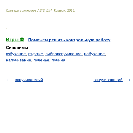
Словарь синонимов ASIS.
В.Н. Тришин
.
2013
.
.
Игры ⚽
Поможем решить контрольную работу
Синонимы
:
взбухание
,
вздутие
,
вибровспучивание
,
набухание
,
напучивание
,
пученье
,
пучина
вспучиваемый
вспучивающий