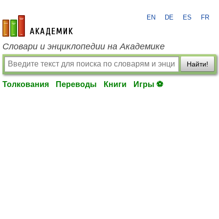
EN
DE
ES
FR
academic.ru
Словари и энциклопедии на Академике
Найти!
Толкования
Переводы
Книги
Игры ⚽