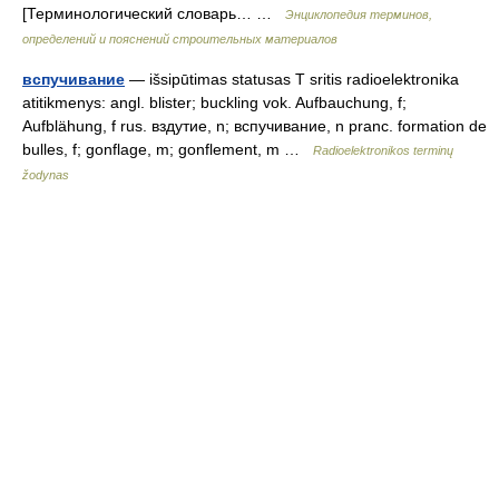
[Терминологический словарь… …
Энциклопедия терминов,
определений и пояснений строительных материалов
вспучивание
— išsipūtimas statusas T sritis radioelektronika
atitikmenys: angl. blister; buckling vok. Aufbauchung, f;
Aufblähung, f rus. вздутие, n; вспучивание, n pranc. formation de
bulles, f; gonflage, m; gonflement, m …
Radioelektronikos terminų
žodynas