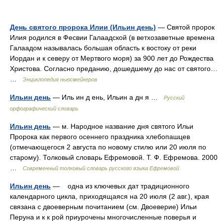
День святого пророка Илии (Ильин день)
— Святой пророк
Илия родился в Фесвии Галаадской (в ветхозаветные времена
Галаадом называлась большая область к востоку от реки
Иордан и к северу от Мертвого моря) за 900 лет до Рождества
Христова. Согласно преданию, дошедшему до нас от святого…
…
Энциклопедия ньюсмейкеров
Ильин день
— Иль ин д ень, Ильин а дн я …
Русский
орфографический словарь
Ильин день
— м. Народное название дня святого Ильи
Пророка как первого осеннего праздника хлебопашцев
(отмечающегося 2 августа по новому стилю или 20 июля по
старому). Толковый словарь Ефремовой. Т. Ф. Ефремова. 2000
…
Современный толковый словарь русского языка Ефремовой
Ильин день
— одна из ключевых дат традиционного
календарного цикла, приходящаяся на 20 июля (2 авг.), края
связана с двоеверным почитанием (см. Двоеверие) Ильи
Перуна и к к рой приурочены многочисленные поверья и