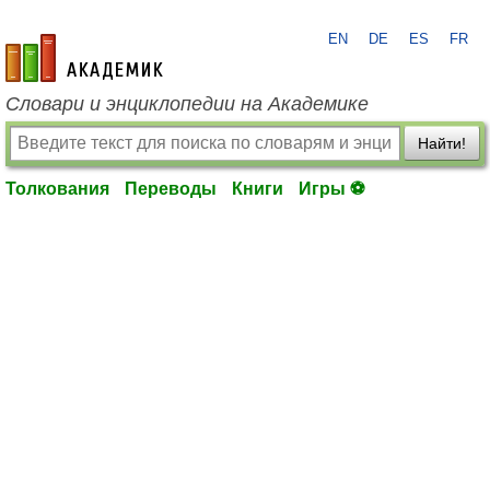
EN
DE
ES
FR
academic.ru
Словари и энциклопедии на Академике
Найти!
Толкования
Переводы
Книги
Игры ⚽