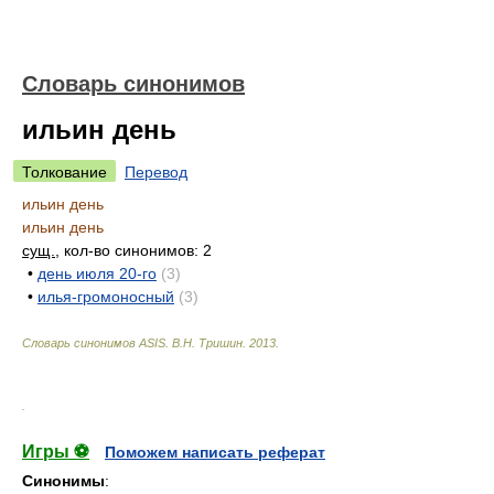
Словарь синонимов
ильин день
Толкование
Перевод
ильин день
ильин день
сущ.
, кол-во синонимов: 2
•
день июля 20-го
(3)
•
илья-громоносный
(3)
Словарь синонимов ASIS.
В.Н. Тришин
.
2013
.
.
Игры ⚽
Поможем написать реферат
Синонимы
: