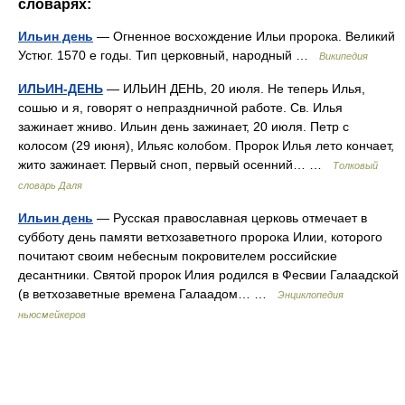
словарях:
Ильин день
— Огненное восхождение Ильи пророка. Великий
Устюг. 1570 е годы. Тип церковный, народный …
Википедия
ИЛЬИН-ДЕНЬ
— ИЛЬИН ДЕНЬ, 20 июля. Не теперь Илья,
сошью и я, говорят о непраздничной работе. Св. Илья
зажинает жниво. Ильин день зажинает, 20 июля. Петр с
колосом (29 июня), Ильяс колобом. Пророк Илья лето кончает,
жито зажинает. Первый сноп, первый осенний… …
Толковый
словарь Даля
Ильин день
— Русская православная церковь отмечает в
субботу день памяти ветхозаветного пророка Илии, которого
почитают своим небесным покровителем российские
десантники. Святой пророк Илия родился в Фесвии Галаадской
(в ветхозаветные времена Галаадом… …
Энциклопедия
ньюсмейкеров