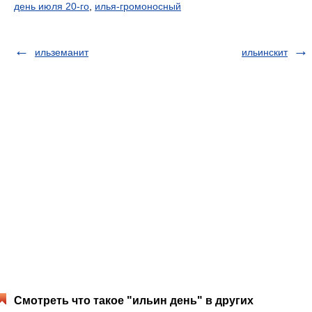
день июля 20-го
,
илья-громоносный
ильземанит
ильинскит
Смотреть что такое "ильин день" в других