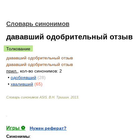
Словарь синонимов
дававший одобрительный отзыв
Толкование
дававший одобрительный отзыв
дававший одобрительный отзыв
прил.
, кол-во синонимов: 2
•
одобрявший
(28)
•
хваливший
(65)
Словарь синонимов ASIS.
В.Н. Тришин
.
2013
.
.
Игры ⚽
Нужен реферат?
Синонимы
: