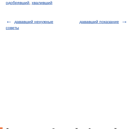
одобрявший
,
хваливший
дававший ненужные
дававший показание
советы