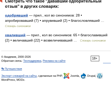
Смотреть что такое "дававший одобрительный
отзыв" в других словарях:
одобрявший
— прил., кол во синонимов: 28 •
апробировавший (7) • апрувивший (2) • благословлявший …
Словарь синонимов
хваливший
— прил., кол во синонимов: 65 • благославивший
(2) • величавший (22) • возвеличивавший …
Словарь синонимов
© Академик, 2000-2026
18+
Обратная связь:
Техподдержка
,
Реклама на сайте
👣 Путешествия
Экспорт словарей на сайты
, сделанные на PHP,
Joomla,
Drupal,
WordPress, MODx.