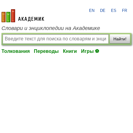
EN
DE
ES
FR
academic.ru
Словари и энциклопедии на Академике
Найти!
Толкования
Переводы
Книги
Игры ⚽