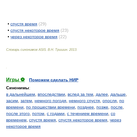
•
спустя время
(29)
•
спустя некоторое время
(23)
•
через некоторое время
(22)
Словарь синонимов ASIS.
В.Н. Тришин
.
2013
.
.
Игры ⚽
Поможем сделать НИР
Синонимы
:
в дальнейшем
,
впоследствии
,
вслед за тем
,
далее
,
дальше
,
засим
,
затем
,
немного погодя
,
немного спустя
,
опосля
,
по
времени
,
по прошествии времени
,
позднее
,
позже
,
после
,
после этого
,
потом
,
с годами
,
с течением времени
,
со
временем
,
спустя время
,
спустя некоторое время
,
через
некоторое время