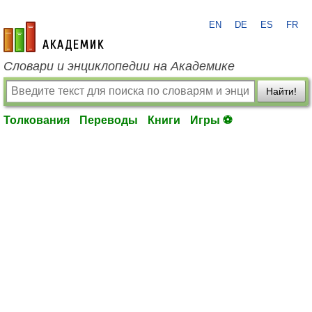
EN
DE
ES
FR
academic.ru
Словари и энциклопедии на Академике
Найти!
Толкования
Переводы
Книги
Игры ⚽