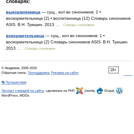
словарях:
выкормленница
— сущ., кол во синонимов: 2 •
воскормительница (2) • воспитанница (12) Словарь синонимов
ASIS. В.Н. Тришин. 2013 …
Словарь синонимов
вскормительница
— сущ., кол во синонимов: 1 •
воскормительница (2) Словарь синонимов ASIS. В.Н. Тришин.
2013 …
Словарь синонимов
© Академик, 2000-2026
18+
Обратная связь:
Техподдержка
,
Реклама на сайте
👣 Путешествия
Экспорт словарей на сайты
, сделанные на PHP,
Joomla,
Drupal,
WordPress, MODx.