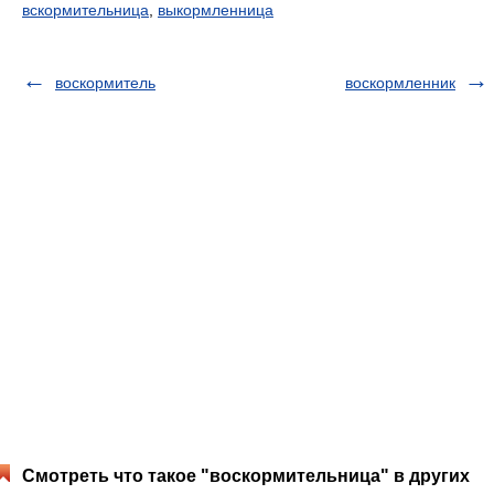
вскормительница
,
выкормленница
воскормитель
воскормленник
Смотреть что такое "воскормительница" в других