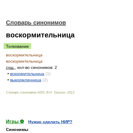
Словарь синонимов
воскормительница
Толкование
воскормительница
воскормительница
сущ.
, кол-во синонимов: 2
•
вскормительница
(1)
•
выкормленница
(2)
Словарь синонимов ASIS.
В.Н. Тришин
.
2013
.
.
Игры ⚽
Нужно сделать НИР?
Синонимы
: