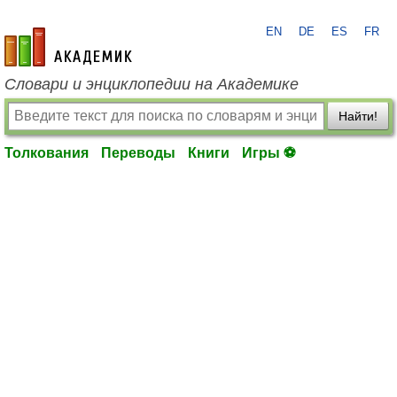
EN
DE
ES
FR
academic.ru
Словари и энциклопедии на Академике
Найти!
Толкования
Переводы
Книги
Игры ⚽