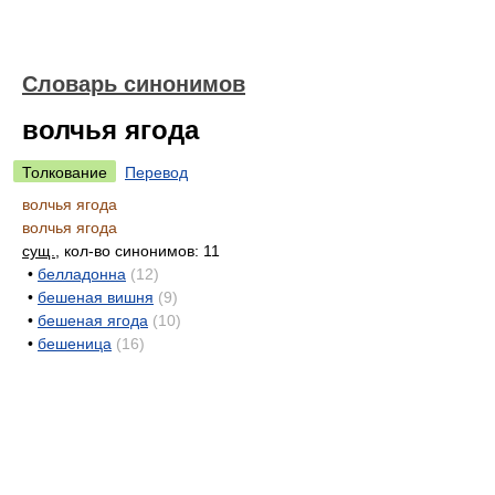
Словарь синонимов
волчья ягода
Толкование
Перевод
волчья ягода
волчья ягода
сущ.
, кол-во синонимов: 11
•
белладонна
(12)
•
бешеная вишня
(9)
•
бешеная ягода
(10)
•
бешеница
(16)