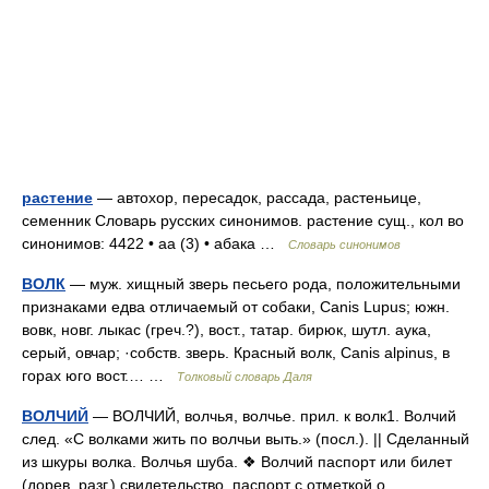
растение
— автохор, пересадок, рассада, растеньице,
семенник Словарь русских синонимов. растение сущ., кол во
синонимов: 4422 • аа (3) • абака …
Словарь синонимов
ВОЛК
— муж. хищный зверь песьего рода, положительными
признаками едва отличаемый от собаки, Canis Lupus; южн.
вовк, новг. лыкас (греч.?), вост., татар. бирюк, шутл. аука,
серый, овчар; ·собств. зверь. Красный волк, Canis alpinus, в
горах юго вост.… …
Толковый словарь Даля
ВОЛЧИЙ
— ВОЛЧИЙ, волчья, волчье. прил. к волк1. Волчий
след. «С волками жить по волчьи выть.» (посл.). || Сделанный
из шкуры волка. Волчья шуба. ❖ Волчий паспорт или билет
(дорев. разг.) свидетельство, паспорт с отметкой о