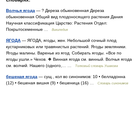
Волчья ягода
— ? Дереза обыкновенная Дереза
обыкновенная Общий вид плодоносящего растения Дания
Научная классификация Царство: Растения Отдел:
Покрытосеменные …
Википедия
ЯГОДА
— ЯГОДА, ягоды, жен. Небольшой сочный плод
кустарниковых или травянистых растений. Ягоды земляники.
Ягоды малины. Варенье из ягод. Собирать ягоды. «Все по
ягоды ушли.» Чехов. ❖ Винная ягода см. винный. Волчья ягода
см. волчий. Нашего (одного,… …
Толковый словарь Ушакова
бешеная ягода
— сущ., кол во синонимов: 10 • белладонна
(12) • бешеная вишня (9) • бешеница (16) …
Словарь синонимов