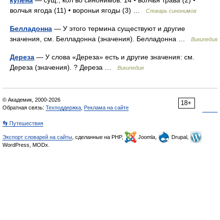
купена
— сущ., кол во синонимов: 14 • волчья трава (2) •
волчья ягода (11) • вороньи ягоды (3) …
Словарь синонимов
Белладонна
— У этого термина существуют и другие
значения, см. Белладонна (значения). Белладонна …
Википедия
Дереза
— У слова «Дереза» есть и другие значения: см.
Дереза (значения). ? Дереза …
Википедия
© Академик, 2000-2026
18+
Обратная связь:
Техподдержка
,
Реклама на сайте
👣 Путешествия
Экспорт словарей на сайты
, сделанные на PHP,
Joomla,
Drupal,
WordPress, MODx.