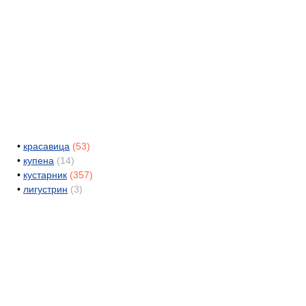
•
красавица
(53)
•
купена
(14)
•
кустарник
(357)
•
лигустрин
(3)