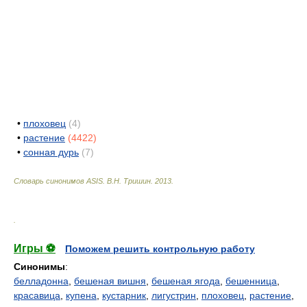
•
плоховец
(4)
•
растение
(4422)
•
сонная дурь
(7)
Словарь синонимов ASIS.
В.Н. Тришин
.
2013
.
.
Игры ⚽
Поможем решить контрольную работу
Синонимы
:
белладонна
,
бешеная вишня
,
бешеная ягода
,
бешенница
,
красавица
,
купена
,
кустарник
,
лигустрин
,
плоховец
,
растение
,