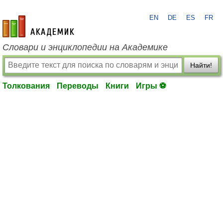
EN
DE
ES
FR
academic.ru
Словари и энциклопедии на Академике
Найти!
Толкования
Переводы
Книги
Игры ⚽