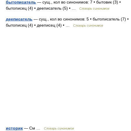
бытописатель
— сущ., кол во синонимов: 7 • бытовик (3) •
бытописец (4) • дееписатель (5) • …
Словарь синонимов
дееписатель
— сущ., кол во синонимов: 5 • бытописатель (7) •
бытописец (4) • дееписец (4) • …
Словарь синонимов
историк
— См …
Словарь синонимов