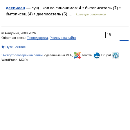
дееписец
— сущ., кол во синонимов: 4 • бытописатель (7) •
бытописец (4) • дееписатель (5) …
Словарь синонимов
© Академик, 2000-2026
18+
Обратная связь:
Техподдержка
,
Реклама на сайте
👣 Путешествия
Экспорт словарей на сайты
, сделанные на PHP,
Joomla,
Drupal,
WordPress, MODx.