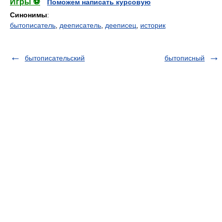
Игры ⚽
Поможем написать курсовую
Синонимы
:
бытописатель
,
дееписатель
,
дееписец
,
историк
бытописательский
бытописный