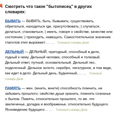
Смотреть что такое "бытописец" в других
словарях:
БЫВАТЬ
— БЫВАТЬ, быть, бывывать; существовать,
обретаться, находиться где, присутствовать; | случаться,
делаться, становиться; | иметь, говоря о свойстве, качестве или
состоянии; | приходить, навещать. Самостоятельное значение
глаголов этих выражает:… …
Толковый словарь Даля
ДЕЛЬНЫЙ
— ДЕЛЬНЫЙ, пригодный, способный в дело,
годный к чему. Дельный человек, способный и толковый.
Дельный ответ, путный, основательный. Дельный лес,
поделочный. Дельное золото, серебро, лигатурное, в том виде,
как идет в дело. Дельный день, будничный,… …
Толковый
словарь Даля
ПАМЯТЬ
— жен. (мнить, мнети) способность помнить, не
забывать прошлого; свойство души хранить, помнить сознанье
о былом. Память, относительно прошлого, то же. что
заключенье, догадка и воображенье, относительно будущего.
Ясновидение будущего… …
Толковый словарь Даля