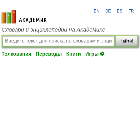
EN
DE
ES
FR
academic.ru
Словари и энциклопедии на Академике
Найти!
Толкования
Переводы
Книги
Игры ⚽