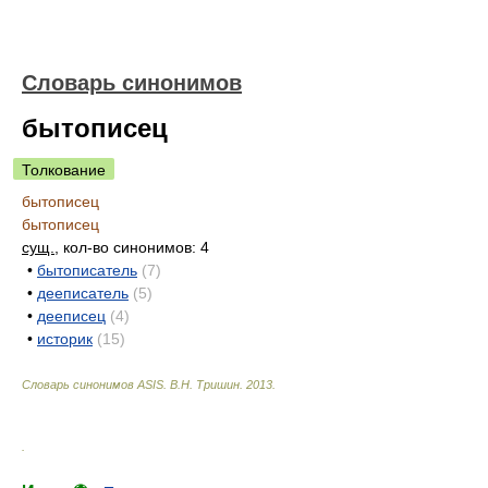
Словарь синонимов
бытописец
Толкование
бытописец
бытописец
сущ.
, кол-во синонимов: 4
•
бытописатель
(7)
•
дееписатель
(5)
•
дееписец
(4)
•
историк
(15)
Словарь синонимов ASIS.
В.Н. Тришин
.
2013
.
.